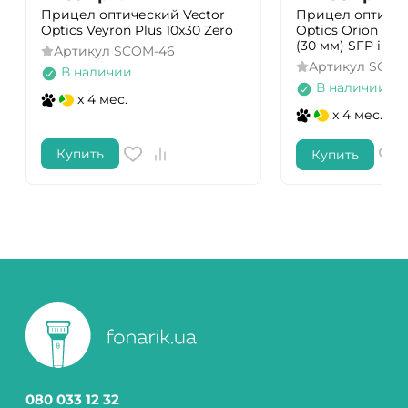
Прицел оптический Vector
Прицел оптичес
Optics Veyron Plus 10x30 Zero
Optics Orion Griz
(30 мм) SFP illum
Артикул
SCOM-46
Артикул
SCOL
В наличии
В наличии
x 4 мес.
x 4 мес.
Купить
Купить
080 033 12 32