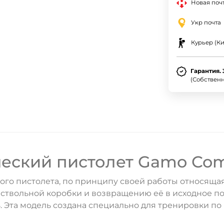
Новая почт
Укр почта
Курьер (Ки
Гарантия. 
(Собствен
ДА
НЕТ
еский пистолет Gamo Co
го пистолета, по принципу своей работы относящая
 ствольной коробки и возвращению её в исходное п
ь. Эта модель создана специально для тренировки по