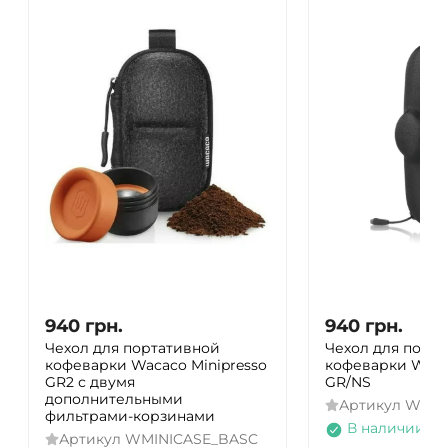
940
грн.
940
грн.
Чехол для портативной
Чехол для порт
кофеварки Wacaco Minipresso
кофеварки Waca
GR2 с двумя
GR/NS
дополнительными
Артикул
WMIN
фильтрами-корзинами
В наличии
Артикул
WMINICASE_BASC