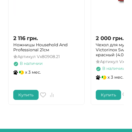
2 116
грн.
2 000
грн.
Ножницы Household And
Чехол для мульт
Professional 21см
Victorinox SwissT
красный (4.0482.
Артикул
Vx80908.21
Артикул
Vx404
В наличии
В наличии
x 3 мес.
x 3 мес.
Купить
Купить