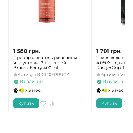
1 580
грн.
1 701
грн.
Преобразователь ржавчины
Чехол кожаный V
и грунтовка 2-в-1, спрей
4.0506.L для но
Brunox Epoxy 400 ml
RangerGrip, 130
Артикул
BR040EPRUCZ
Артикул
Vx405
В наличии
В наличии
x 3 мес.
x 3 мес.
Купить
Купить