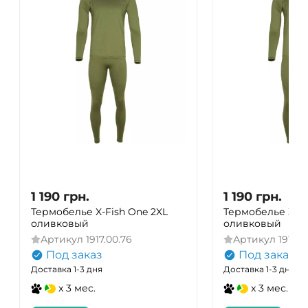
1 190
грн.
1 190
грн.
Термобелье X-Fish One 2XL
Термобелье X-Fi
оливковый
оливковый
Артикул
1917.00.76
Артикул
1917.0
Под заказ
Под заказ
Доставка 1-3 дня
Доставка 1-3 дня
x 3 мес.
x 3 мес.