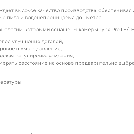
дает высокое качество производства, обеспечивая ста
тью пила и водонепроницаема до 1 метра!
ДА
НЕТ
нологии, которыми оснащены камеры Lynx Pro LE/LH
ровое улучшение деталей,
цифровое шумоподавление,
ическая регулировка усиления,
змерять расстояние на основе предварительно выб
ературы.