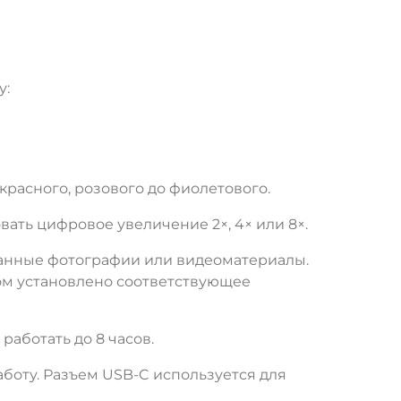
у:
красного, розового до фиолетового.
ть цифровое увеличение 2×, 4× или 8×.
еланные фотографии или видеоматериалы.
ром установлено соответствующее
аботать до 8 часов.
боту. Разъем USB-C используется для