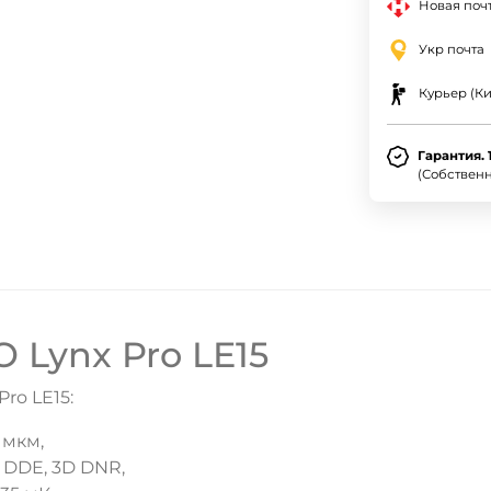
Новая почт
Укр почта
Курьер (Ки
Гарантия. 
(Собствен
 Lynx Pro LE15
ro LE15:
 мкм,
 DDE, 3D DNR,