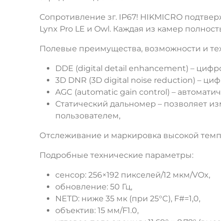
Сопротивление зг. IP67! HIKMICRO подтверж
Lynx Pro LE и Owl. Каждая из камер полнос
Полевые преимущества, возможности и тех
DDE (digital detail enhancement) – циф
3D DNR (3D digital noise reduction) – 
AGC (automatic gain control) – автомат
Статический дальномер – позволяет и
пользователем,
Отслеживание и маркировка высокой темп
Подробные технические параметры:
сенсор: 256×192 пикселей/12 мкм/VOx,
обновление: 50 Гц,
NETD: ниже 35 мк (при 25°C), F#=1,0,
объектив: 15 мм/F1.0,