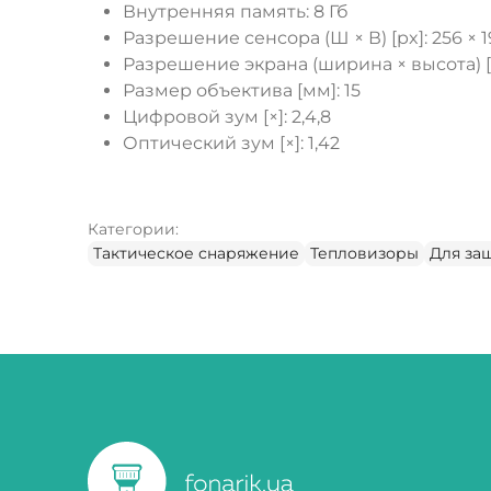
Внутренняя память: 8 Гб
Разрешение сенсора (Ш × В) [px]: 256 × 1
Разрешение экрана (ширина × высота) [p
Размер объектива [мм]: 15
Цифровой зум [×]: 2,4,8
Оптический зум [×]: 1,42
Категории:
Тактическое снаряжение
Тепловизоры
Для за