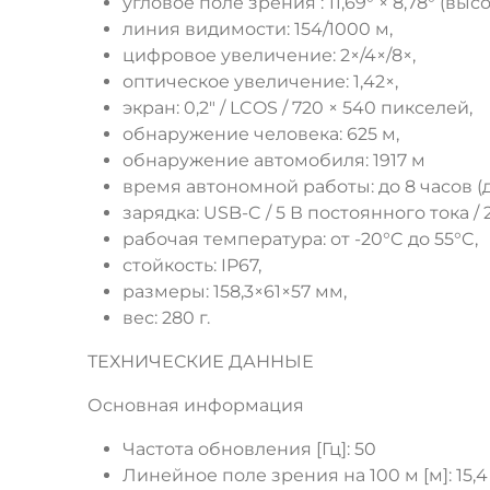
угловое поле зрения : 11,69° × 8,78° (выс
линия видимости: 154/1000 м,
цифровое увеличение: 2×/4×/8×,
оптическое увеличение: 1,42×,
экран: 0,2" / LCOS / 720 × 540 пикселей,
обнаружение человека: 625 м,
обнаружение автомобиля: 1917 м
время автономной работы: до 8 часов (
зарядка: USB-C / 5 В постоянного тока / 2 А
рабочая температура: от -20°C до 55°C,
стойкость: IP67,
размеры: 158,3×61×57 мм,
вес: 280 г.
ТЕХНИЧЕСКИЕ ДАННЫЕ
Основная информация
Частота обновления [Гц]: 50
Линейное поле зрения на 100 м [м]: 15,4