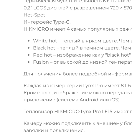
Термическая чувствительность NETD ниже 
0,2” LCOS дисплей с разрешением 720 × 570
Hot-Spot,
Интерфейс Type-C.
HIKMICRO имеет 4 самых популярных режи
White hot – теплый в ярком цвете. Чем 
Black hot – теплый в темном цвете. Че
Red hot – изображение как у "black ho
Fusion – от высокой до низкой темпера
Для получения более подробной информац
Каждая из камер серии Lynx Pro имеет 8 
Кроме того, изображение можно передать п
приложение (система Android или iOS).
Тепловизор HIKMICRO Lynx Pro LE15 имеет
Камеру можно подключить к внешнему блок
зарядки и подключения.