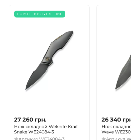
НОВОЕ ПОСТУПЛЕНИЕ
27 260
грн.
26 340
грн.
Нож складной Weknife Krait
Нож складной We
Snake WE24084-3
Wave WE23069B
Артикул
WE24084-3
Артикул
WE23