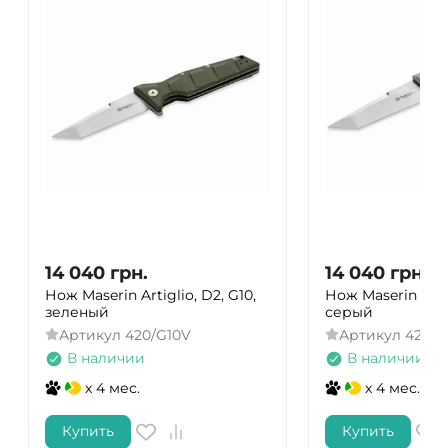
14 040
грн.
14 040
грн.
Нож Maserin Artiglio, D2, G10,
Нож Maserin Artig
зеленый
серый
Артикул
420/G10V
Артикул
420/G
В наличии
В наличии
x 4 мес.
x 4 мес.
Купить
Купить