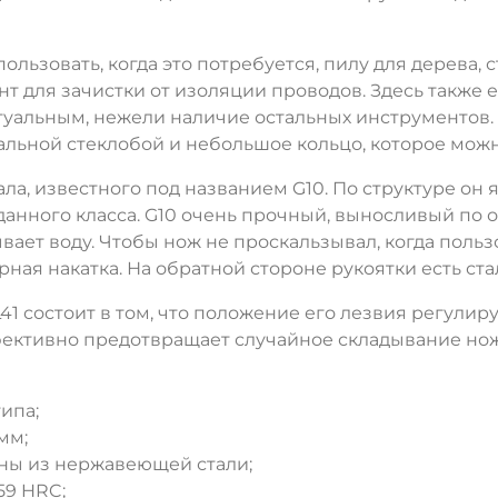
ользовать, когда это потребуется, пилу для дерева,
для зачистки от изоляции проводов. Здесь также ес
ктуальным, нежели наличие остальных инструментов
альной стеклобой и небольшое кольцо, которое мож
иала, известного под названием G10. По структуре о
нного класса. G10 очень прочный, выносливый по о
ает воду. Чтобы нож не проскальзывал, когда пользо
ная накатка. На обратной стороне рукоятки есть ста
 состоит в том, что положение его лезвия регулирует
фективно предотвращает случайное складывание нож
ипа;
мм;
ны из нержавеющей стали;
59 HRC;