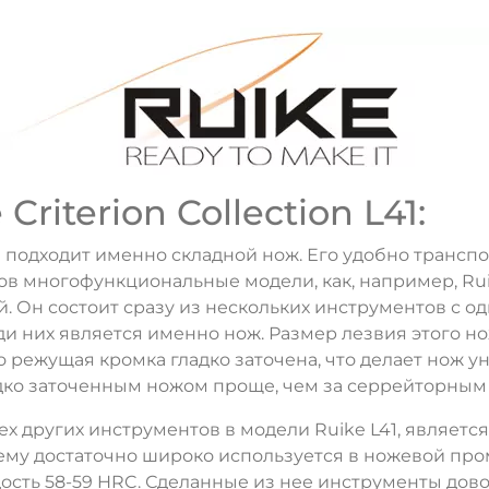
riterion Collection L41:
 подходит именно складной нож. Его удобно транспо
в многофункциональные модели, как, например, Rui
Он состоит сразу из нескольких инструментов с о
и них является именно нож. Размер лезвия этого но
го режущая кромка гладко заточена, что делает нож
ладко заточенным ножом проще, чем за серрейторным
ех других инструментов в модели Ruike L41, являетс
чему достаточно широко используется в ножевой про
дость 58-59 HRC. Сделанные из нее инструменты дов