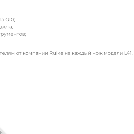
ДА
НЕТ
а G10;
вета;
рументов;
ателям от компании Ruike на каждый нож модели L41.