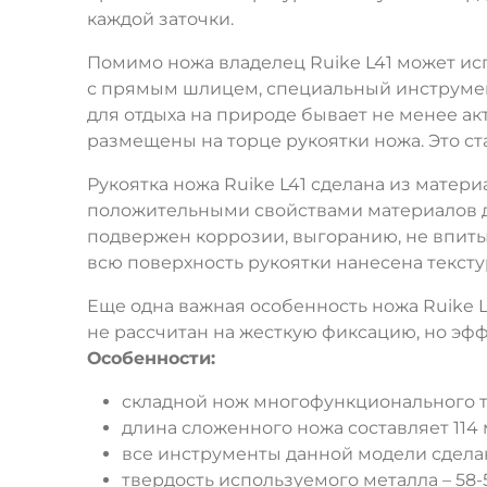
каждой заточки.
Помимо ножа владелец Ruike L41 может исп
с прямым шлицем, специальный инструмент 
для отдыха на природе бывает не менее а
размещены на торце рукоятки ножа. Это ст
Рукоятка ножа Ruike L41 сделана из матер
положительными свойствами материалов да
подвержен коррозии, выгоранию, не впитыв
всю поверхность рукоятки нанесена текстур
Еще одна важная особенность ножа Ruike L41
не рассчитан на жесткую фиксацию, но эф
Особенности:
складной нож многофункционального т
длина сложенного ножа составляет 114 
все инструменты данной модели сдела
твердость используемого металла – 58-