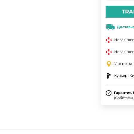
TRA
Доставк
Новая поч
Новая почт
Укр почта
Курьер (Ки
Гарантия. 
(Собствен