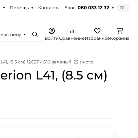
о
Помощь
Контакты
Блог
RU
080 033 12 32
 магазину
Поиск
Войти
Сравнение
Избранное
Корзина
1, (8.5 см) 12C27 / G10 зеленый, 22 инстр.
on L41, (8.5 см)