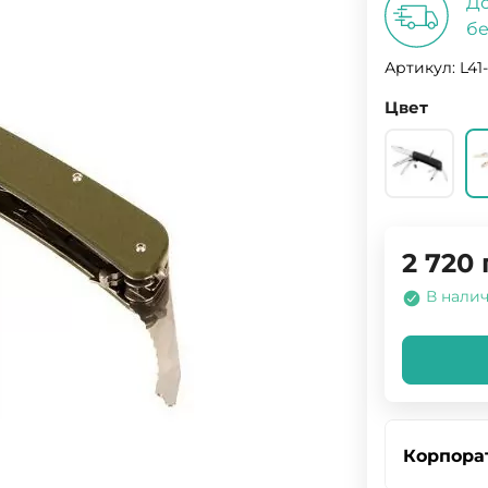
До
бе
Артикул:
L41
Цвет
2 720
В нали
Корпора