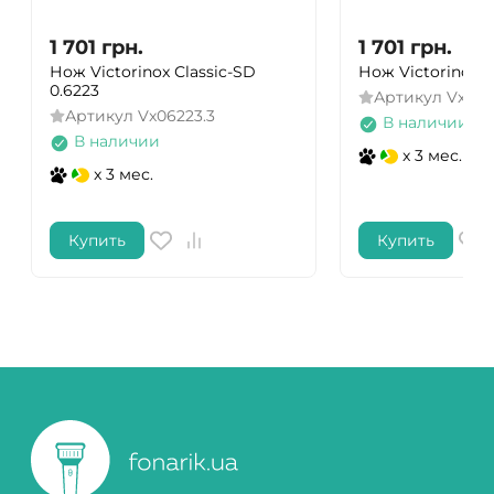
1 701
грн.
1 701
грн.
Нож Victorinox Сlassic-SD
Нож Victorinox A
0.6223
Артикул
Vx080
Артикул
Vx06223.3
В наличии
В наличии
x 3 мес.
x 3 мес.
Купить
Купить