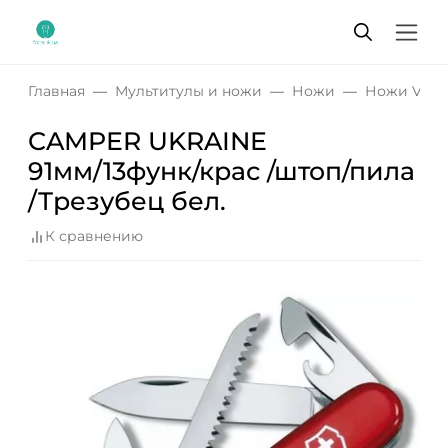
Главная
Мультитулы и ножи
Ножи
Ножи Victo
CAMPER UKRAINE
91мм/13функ/крас /штоп/пила
/Трезубец бел.
К сравнению