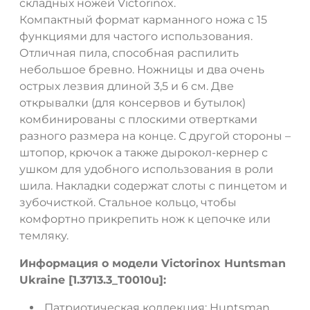
складных ножей Victorinox.
Компактный формат карманного ножа с 15
функциями для частого использования.
Отличная пила, способная распилить
небольшое бревно. Ножницы и два очень
острых лезвия длиной 3,5 и 6 см. Две
открывалки (для консервов и бутылок)
комбинированы с плоскими отвертками
ДА
НЕТ
разного размера на конце. С другой стороны –
штопор, крючок а также дырокол-кернер с
ушком для удобного использования в роли
шила. Накладки содержат слоты с пинцетом и
зубочисткой. Стальное кольцо, чтобы
комфортно прикрепить нож к цепочке или
темляку.
Информация о модели Victorinox Huntsman
Ukraine [1.3713.3_T0010u]:
Патриотическая коллекция: Huntsman