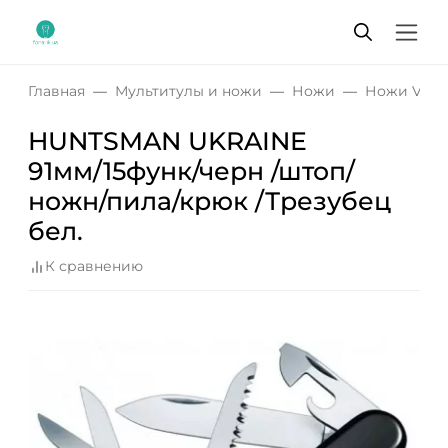
Главная
Мультитулы и ножи
Ножи
Ножи Victo
HUNTSMAN UKRAINE
91мм/15функ/черн /штоп/
ножн/пила/крюк /Трезубец
бел.
К сравнению