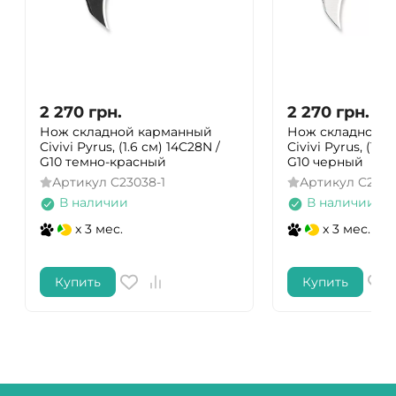
2 270
грн.
2 270
грн.
Нож складной карманный
Нож складной 
Civivi Pyrus, (1.6 см) 14C28N /
Civivi Pyrus, (1.6
G10 темно-красный
G10 черный
Артикул
C23038-1
Артикул
C2303
В наличии
В наличии
x 3 мес.
x 3 мес.
Купить
Купить