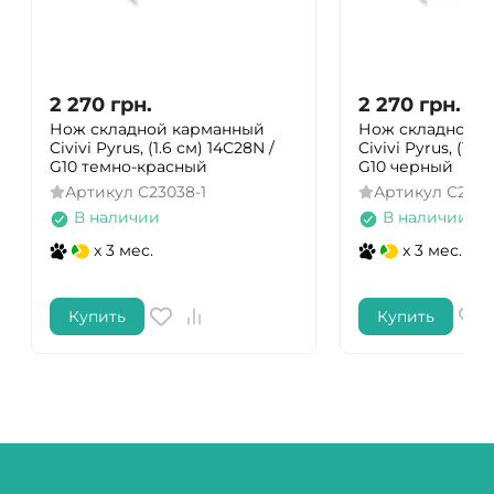
2 270
грн.
2 270
грн.
Нож складной карманный
Нож складной 
Civivi Pyrus, (1.6 см) 14C28N /
Civivi Pyrus, (1.6
G10 темно-красный
G10 черный
Артикул
C23038-1
Артикул
C2303
В наличии
В наличии
x 3 мес.
x 3 мес.
Купить
Купить