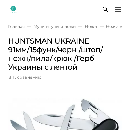
Главная
Мультитулы и ножи
Ножи
Ножи Victo
HUNTSMAN UKRAINE
91мм/15функ/черн /штоп/
ножн/пила/крюк /Герб
Украины с лентой
К сравнению