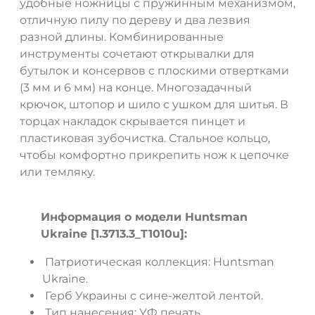
удобные ножницы с пружинным механизмом,
отличную пилу по дереву и два лезвия
разной длины. Комбинированные
инструменты сочетают открывалки для
бутылок и консервов с плоскими отвертками
(3 мм и 6 мм) на конце. Многозадачный
крючок, штопор и шило с ушком для шитья. В
ДА
НЕТ
торцах накладок скрывается пинцет и
пластиковая зубочистка. Стальное кольцо,
чтобы комфортно прикрепить нож к цепочке
или темляку.
Информация о модели Huntsman
Ukraine [1.3713.3_T1010u]:
Патриотическая коллекция: Huntsman
Ukraine.
Герб Украины с сине-желтой лентой.
Тип нанесения: УФ печать.