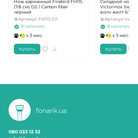
Нож карманный Firebird FH11S
Складной нож д
(7.8 см) D2 / Carbon fiber
Victorinox Swiss 
черный
волн желт 6.783
Артикул
FH11S-CF
Артикул
Vx678
В наличии
В наличии
x 3 мес.
x 3 мес.
Купить
Купить
080 033 12 32