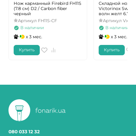
Нож карманный Firebird FH11S
Складной нож д
(7.8 см) D2 / Carbon fiber
Victorinox Swiss 
черный
волн желт 6.783
Артикул
FH11S-CF
Артикул
Vx678
В наличии
В наличии
x 3 мес.
x 3 мес.
Купить
Купить
080 033 12 32