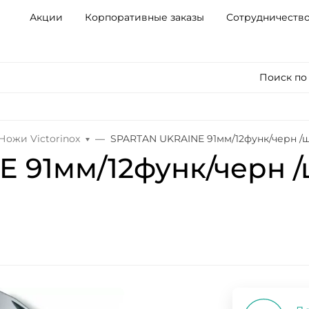
Акции
Корпоративные заказы
Сотрудничеств
Поиск по
Ножи Victorinox
SPARTAN UKRAINE 91мм/12функ/черн /ш
 91мм/12функ/черн /