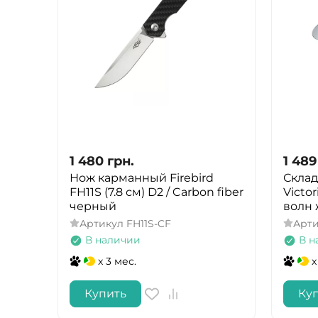
1 480
грн.
1 489
Нож карманный Firebird
Склад
FH11S (7.8 см) D2 / Carbon fiber
Victor
черный
волн 
Артикул
FH11S-CF
Арт
В наличии
В н
x 3 мес.
x
Купить
Ку