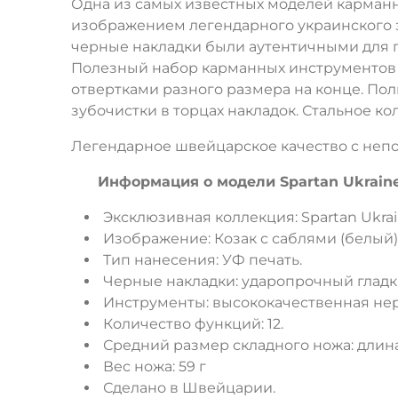
Одна из самых известных моделей карманн
изображением легендарного украинского з
черные накладки были аутентичными для п
Полезный набор карманных инструментов д
отвертками разного размера на конце. По
зубочистки в торцах накладок. Стальное к
Легендарное швейцарское качество с непо
Информация о модели Spartan Ukraine [
Эксклюзивная коллекция: Spartan Ukrai
Изображение: Козак с саблями (белый)
Тип нанесения: УФ печать.
Черные накладки: ударопрочный гладк
Инструменты: высококачественная не
Количество функций: 12.
Средний размер складного ножа: длина
Вес ножа: 59 г
Сделано в Швейцарии.