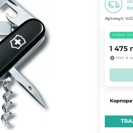
До
бе
Артикул:
Vx1
НОВОЕ ПО
1 475
Нет в 
Корпора
TRA