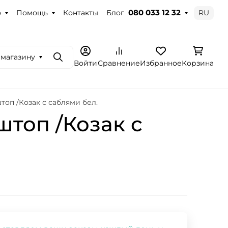
о
Помощь
Контакты
Блог
RU
080 033 12 32
 магазину
Поиск
Войти
Сравнение
Избранное
Корзина
топ /Козак с саблями бел.
штоп /Козак с