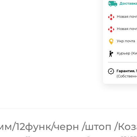
Доставк
Новая поч
Новая почт
Укр почта
Курьер (Ки
Гарантия. 
(Собствен
м/12функ/черн /штоп /Коз