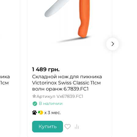
1 489
грн.
1 48
ника
Складной нож для пикника
Скла
11см
Victorinox Swiss Classic 11см
Victo
волн оранж 6.7839.FC1
волн
Артикул
Vx67839.FC1
Арт
В наличии
В 
x 3 мес.
Купить
Ку