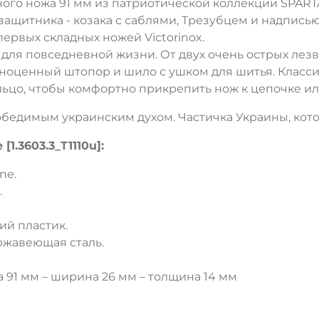
ого ножа 91 мм из патриотической коллекции SPAR
ащитника - козака с саблями, Трезубцем и надписью
ервых складных ножей Victorinox.
ля повседневной жизни. От двух очень острых лезв
лноценный штопор и шило с ушком для шитья. Класси
ольцо, чтобы комфортно прикрепить нож к цепочке ил
бедимым украинским духом. Частичка Украины, котор
1.3603.3_T1110u]:
ne.
.
ий пластик.
ржавеющая сталь.
 91 мм – ширина 26 мм – толщина 14 мм
ДА
НЕТ