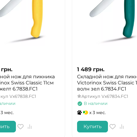
грн.
1 489
грн.
ной нож для пикника
Складной нож для пик
inox Swiss Classic 11см
Victorinox Swiss Classic 
желт 6.7838.FC1
волн зел 6.7834.FC1
икул
Vx67838.FC1
Артикул
Vx67834.FC1
аличии
В наличии
 3 мес.
x 3 мес.
пить
Купить