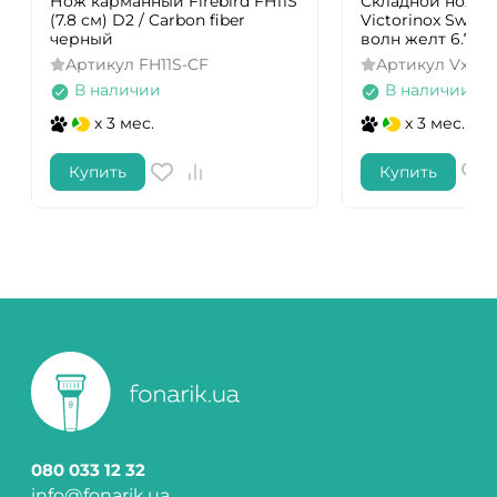
Нож карманный Firebird FH11S
Складной нож д
(7.8 см) D2 / Carbon fiber
Victorinox Swiss 
черный
волн желт 6.783
Артикул
FH11S-CF
Артикул
Vx678
В наличии
В наличии
x 3 мес.
x 3 мес.
Купить
Купить
080 033 12 32
info@fonarik.ua