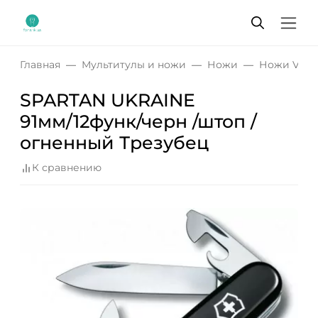
Главная
Мультитулы и ножи
Ножи
Ножи Victo
SPARTAN UKRAINE
91мм/12функ/черн /штоп /
огненный Трезубец
К сравнению