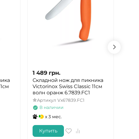
1 489
грн.
1 48
ника
Складной нож для пикника
Скла
11см
Victorinox Swiss Classic 11см
Victo
волн оранж 6.7839.FC1
волн
Артикул
Vx67839.FC1
Арт
В наличии
В 
x 3 мес.
Купить
Ку