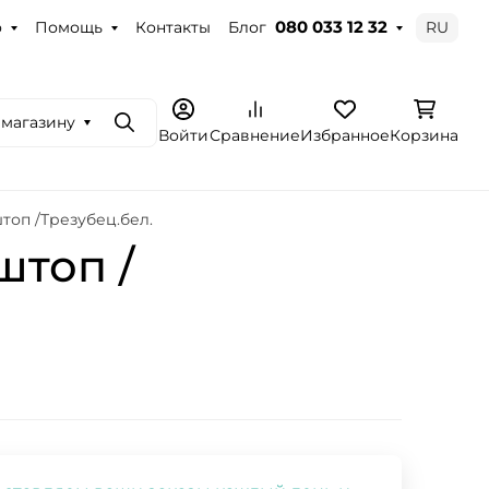
о
Помощь
Контакты
Блог
RU
080 033 12 32
 магазину
Поиск
Войти
Сравнение
Избранное
Корзина
топ /Трезубец.бел.
штоп /