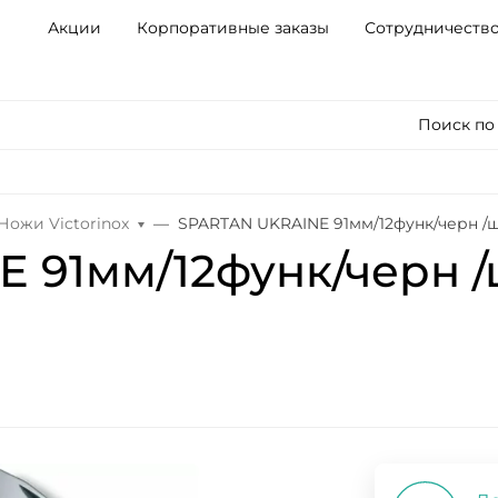
Акции
Корпоративные заказы
Сотрудничеств
Поиск по
Ножи Victorinox
SPARTAN UKRAINE 91мм/12функ/черн /ш
 91мм/12функ/черн /