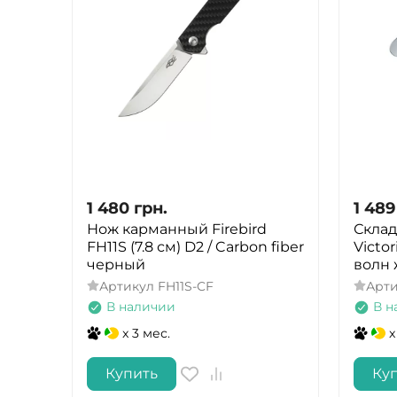
1 480
грн.
1 489
Нож карманный Firebird
Склад
FH11S (7.8 см) D2 / Carbon fiber
Victor
черный
волн 
Артикул
FH11S-CF
Арт
В наличии
В н
x 3 мес.
x
Купить
Ку