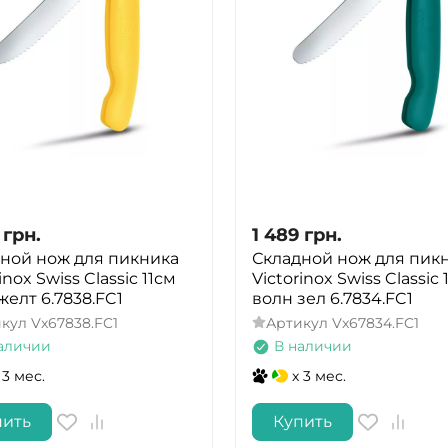
грн.
1 489
грн.
ной нож для пикника
Складной нож для пик
inox Swiss Classic 11см
Victorinox Swiss Classic 
желт 6.7838.FC1
волн зел 6.7834.FC1
икул
Vx67838.FC1
Артикул
Vx67834.FC1
аличии
В наличии
 3 мес.
x 3 мес.
пить
Купить