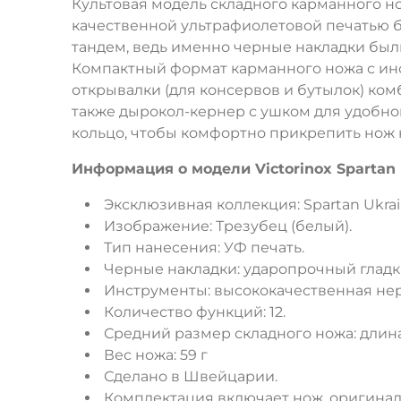
Культовая модель складного карманного н
качественной ультрафиолетовой печатью бе
тандем, ведь именно черные накладки были
Компактный формат карманного ножа с инст
открывалки (для консервов и бутылок) ком
также дырокол-кернер с ушком для удобног
кольцо, чтобы комфортно прикрепить нож к
Информация о модели Victorinox Spartan U
Эксклюзивная коллекция: Spartan Ukrai
Изображение: Трезубец (белый).
Тип нанесения: УФ печать.
Черные накладки: ударопрочный гладк
Инструменты: высококачественная не
Количество функций: 12.
Средний размер складного ножа: длина
Вес ножа: 59 г
Сделано в Швейцарии.
Комплектация включает нож, оригинал