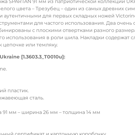
ожа SPARTAN 91 мм из патриотической коллекции UK
лого цвета – Трезубец – один из самых древних си
 аутентичными для первых складных ножей Victorin
рументами для частого использования. Два очень ос
бинированы с плоскими отвертками разного размера 
о использования в роли шила. Накладки содержат с
 цепочке или темляку.
kraine [1.3603.3_T0010u]:
ne.
ий пластик.
ржавеющая сталь.
 91 мм – ширина 26 мм – толщина 14 мм
ДА
НЕТ
ьный сертификат и картонную коробочку.