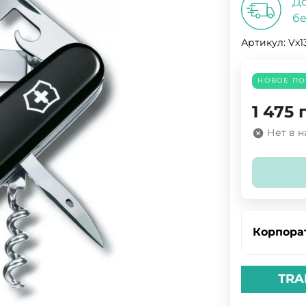
До
бе
Артикул:
Vx1
НОВОЕ ПО
1 475
Нет в 
Корпора
TRA