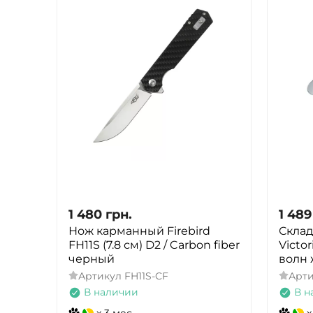
1 480
грн.
1 489
Нож карманный Firebird
Склад
FH11S (7.8 см) D2 / Carbon fiber
Victor
черный
волн 
Артикул
FH11S-CF
Арт
В наличии
В н
x 3 мес.
x