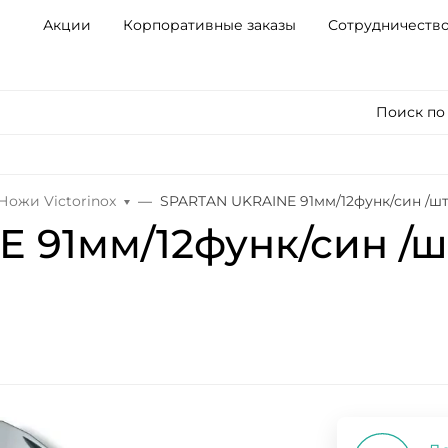
Акции
Корпоративные заказы
Сотрудничеств
Поиск по
Ножи Victorinox
SPARTAN UKRAINE 91мм/12функ/син /ш
 91мм/12функ/син /