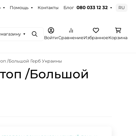
о
Помощь
Контакты
Блог
RU
080 033 12 32
 магазину
Поиск
Войти
Сравнение
Избранное
Корзина
топ /Большой Герб Украины
штоп /Большой