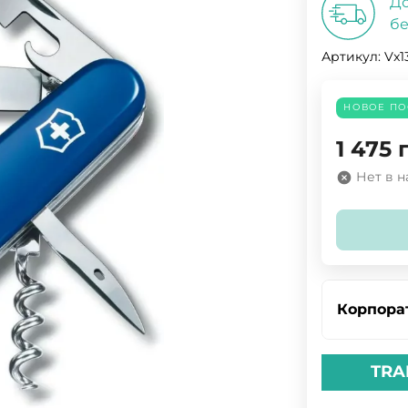
До
бе
Артикул:
Vx1
НОВОЕ ПО
1 475
Нет в 
Корпора
TRA