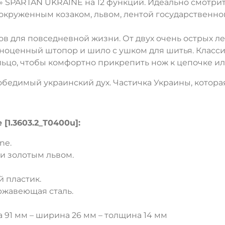
SPARTAN UKRAINE на 12 функций. Идеально смотрит
 окруженным козаком, львом, лентой государственно
 для повседневной жизни. От двух очень острых ле
лноценный штопор и шило с ушком для шитья. Класси
ольцо, чтобы комфортно прикрепить нож к цепочке ил
едимый украинский дух. Частичка Украины, которая 
[1.3603.2_T0400u]:
ne.
и золотым львом.
 пластик.
ржавеющая сталь.
 91 мм – ширина 26 мм – толщина 14 мм