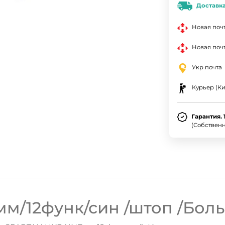
Доставк
Новая поч
Новая почт
Укр почта
Курьер (Ки
Гарантия. 
(Собствен
м/12функ/син /штоп /Бол