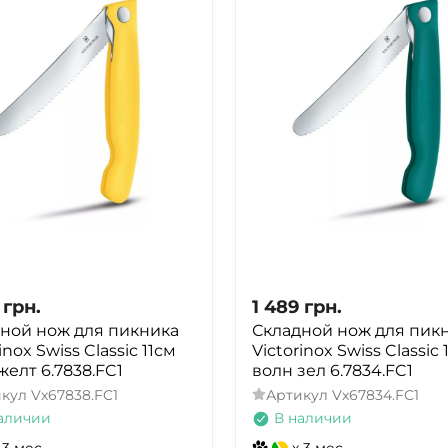
грн.
1 489
грн.
ной нож для пикника
Складной нож для пик
inox Swiss Classic 11см
Victorinox Swiss Classic 
желт 6.7838.FC1
волн зел 6.7834.FC1
икул
Vx67838.FC1
Артикул
Vx67834.FC1
аличии
В наличии
 3 мес.
x 3 мес.