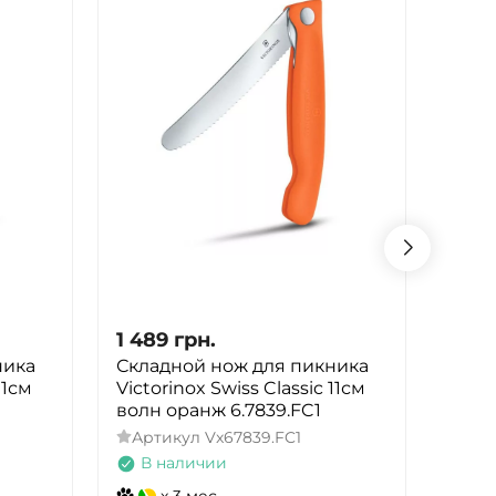
1 489
грн.
1 48
ника
Складной нож для пикника
Скла
11см
Victorinox Swiss Classic 11см
Victo
волн оранж 6.7839.FC1
волн
Артикул
Vx67839.FC1
Арт
В наличии
В 
x 3 мес.