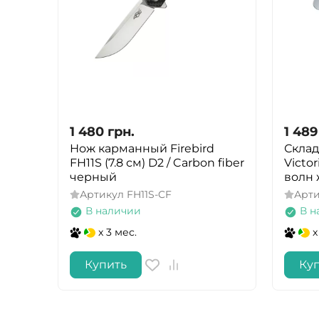
1 480
грн.
1 489
Нож карманный Firebird
Склад
FH11S (7.8 см) D2 / Carbon fiber
Victor
черный
волн 
Артикул
FH11S-CF
Арт
В наличии
В н
x 3 мес.
x
Купить
Ку