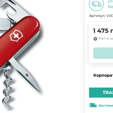
До
бе
Артикул:
Vx1
1 475
Нет в 
Корпора
TRA
Доставк