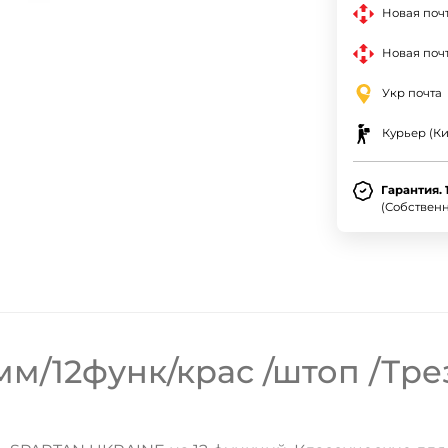
Новая поч
Новая почт
Укр почта
Курьер (Ки
Гарантия. 
(Собствен
м/12функ/крас /штоп /Тре