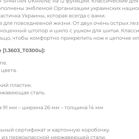
SPARTAN UKRAINE на 12 функций. Классические для 
дополнены эмблемой Организации украинских нацио
стичка Украины, которая всегда с вами.
для повседневной жизни. От двух очень острых лез
лноценный штопор и шило с ушком для шитья. Класси
ольцо, чтобы комфортно прикрепить нож к цепочке ил
[1.3603_T0300u]:
ne.
цвета.
ий пластик.
ржавеющая сталь.
 91 мм – ширина 26 мм – толщина 14 мм
ДА
НЕТ
ьный сертификат и картонную коробочку.
жи из первоклассной нержавеющей стали.