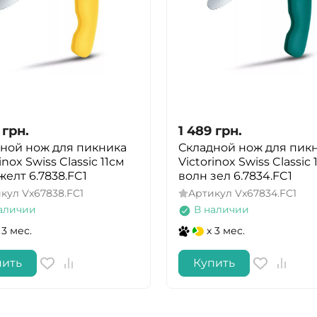
грн.
1 489
грн.
ной нож для пикника
Складной нож для пик
inox Swiss Classic 11см
Victorinox Swiss Classic 
желт 6.7838.FC1
волн зел 6.7834.FC1
икул
Vx67838.FC1
Артикул
Vx67834.FC1
аличии
В наличии
 3 мес.
x 3 мес.
пить
Купить