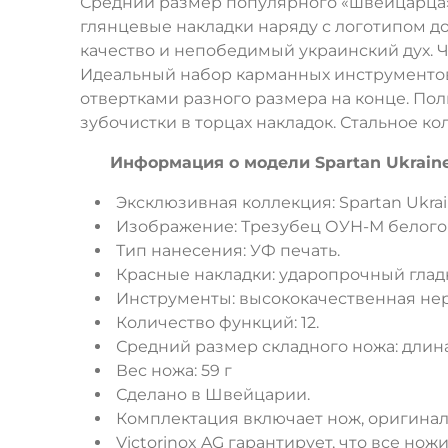
Средний размер популярного «швейцарца» 
глянцевые накладки наряду с логотипом 
качество и непобедимый украинский дух. Ча
Идеальный набор карманных инструментов 
отвертками разного размера на конце. По
зубочистки в торцах накладок. Стальное к
Информация о модели Spartan Ukraine 
Эксклюзивная коллекция: Spartan Ukrai
Изображение: Трезубец ОУН-М белого 
Тип нанесения: УФ печать.
Красные накладки: ударопрочный гладк
Инструменты: высококачественная не
Количество функций: 12.
Средний размер складного ножа: длина
Вес ножа: 59 г
Сделано в Швейцарии.
Комплектация включает нож, оригинал
Victorinox AG гарантирует, что все но