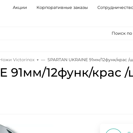
Акции
Корпоративные заказы
Сотрудничеств
Поиск по
Ножи Victorinox
SPARTAN UKRAINE 91мм/12функ/крас /ш
 91мм/12функ/крас /