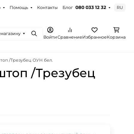
о
Помощь
Контакты
Блог
RU
080 033 12 32
 магазину
Поиск
Войти
Сравнение
Избранное
Корзина
топ /Трезубец ОУН бел.
штоп /Трезубец