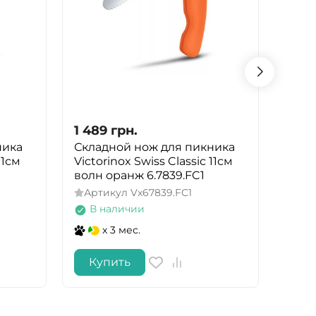
1 489
грн.
1 48
ника
Складной нож для пикника
Скла
11см
Victorinox Swiss Classic 11см
Victo
волн оранж 6.7839.FC1
волн
Артикул
Vx67839.FC1
Арт
В наличии
В 
x 3 мес.
Купить
Ку