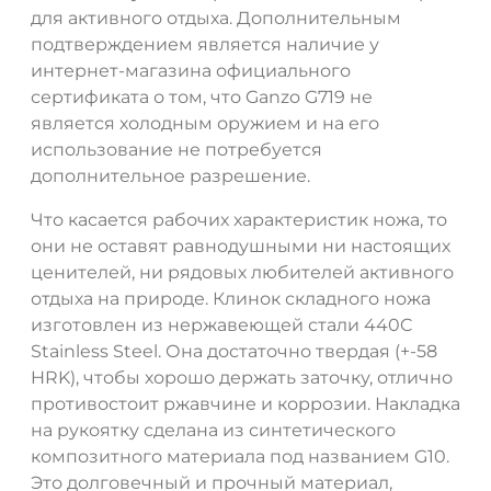
для активного отдыха. Дополнительным
подтверждением является наличие у
интернет-магазина официального
сертификата о том, что Ganzo G719 не
является холодным оружием и на его
использование не потребуется
дополнительное разрешение.
Что касается рабочих характеристик ножа, то
они не оставят равнодушными ни настоящих
ценителей, ни рядовых любителей активного
отдыха на природе. Клинок складного ножа
ДА
НЕТ
изготовлен из нержавеющей стали 440C
Stainless Steel. Она достаточно твердая (+-58
HRK), чтобы хорошо держать заточку, отлично
противостоит ржавчине и коррозии. Накладка
на рукоятку сделана из синтетического
композитного материала под названием G10.
Это долговечный и прочный материал,