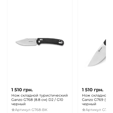
1 510
грн.
1 510
грн.
Нож складной туристический
Нож складной т
Ganzo G768 (8.8 см) D2 / G10
Ganzo G769 (9 см
черный
черный
Артикул
G768-BK
Артикул
G769