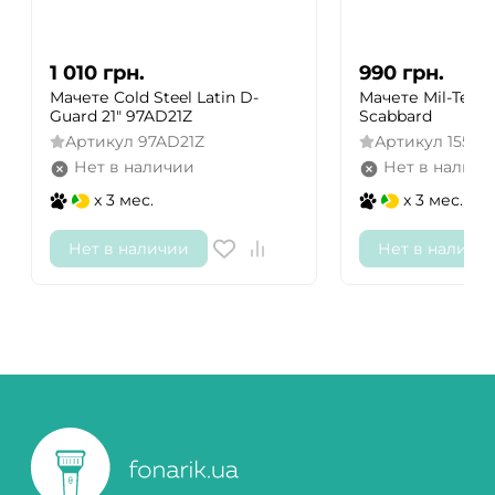
1 010
грн.
990
грн.
Мачете Cold Steel Latin D-
Мачете Mil-Tec 
Guard 21" 97AD21Z
Scabbard
Артикул
97AD21Z
Артикул
15533
Нет в наличии
Нет в наличи
x 3 мес.
x 3 мес.
Нет в наличии
Нет в наличи