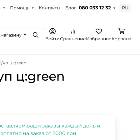
о
Помощь
Контакты
Блог
RU
080 033 12 32
 магазину
Поиск
Войти
Сравнение
Избранное
Корзина
/уп ц:green
уп ц:green
ставляем ваши заказы каждый день и
сплатно на заказ от 2000 грн