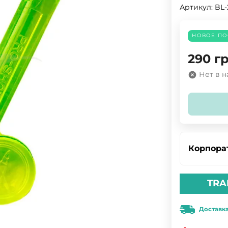
Артикул:
BL
НОВОЕ ПО
290
гр
Нет в 
Корпора
TRA
Доставк