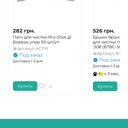
282
грн.
526
грн.
Патч для чистки Pro-Shot д/
Ершик бронзовы
Боевых упор 50 шт/уп
для чистки патр
.308 (BTBC-30-10
Артикул
ACT/R
Артикул
BTBC-
Под заказ
Под заказ
Доставка 1-3 дня
Доставка 1-3 дня
x 3 мес.
Купить
Купить