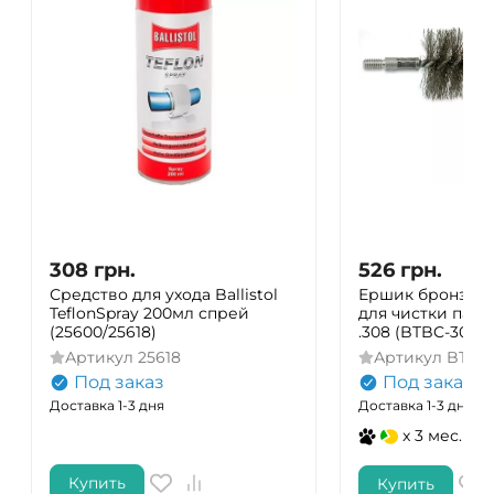
308
грн.
526
грн.
Средство для ухода Ballistol
Ершик бронзовы
TeflonSpray 200мл спрей
для чистки патр
(25600/25618)
.308 (BTBC-30-10
Артикул
25618
Артикул
BTBC-
Под заказ
Под заказ
Доставка 1-3 дня
Доставка 1-3 дня
x 3 мес.
Купить
Купить