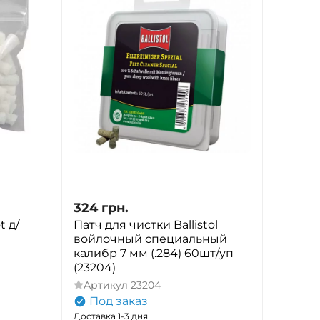
324
грн.
t д/
Патч для чистки Ballistol
войлочный специальный
калибр 7 мм (.284) 60шт/уп
(23204)
Артикул
23204
Под заказ
Доставка 1-3 дня