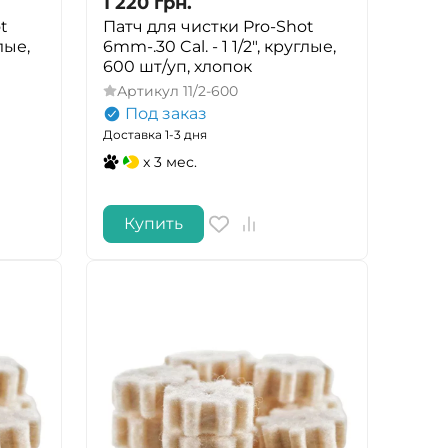
1 220
грн.
t
Патч для чистки Pro-Shot
лые,
6mm-.30 Cal. - 1 1/2", круглые,
600 шт/уп, хлопок
Артикул
11/2-600
Под заказ
Доставка 1-3 дня
x 3 мес.
Купить