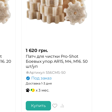
1 620
грн.
t
Патч для чистки Pro-Shot
16. 20
Боевых упор AR15, M4, M16. 50
шт/уп
Артикул
556CMS-50
Под заказ
Доставка 1-3 дня
x 3 мес.
Купить