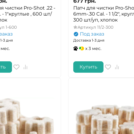
рн.
677
грн.
я чистки Pro-Shot .22 -
Патч для чистки Pro-Sho
. - 1"круглые , 600 шт/
6mm-.30 Cal. - 1 1/2", круг
пок
300 шт/уп, хлопок
ул
1-600
Артикул
11/2-300
заказ
Под заказ
1-3 дня
Доставка 1-3 дня
 мес.
x 3 мес.
ть
Купить