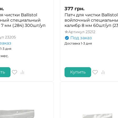
н.
377
грн.
я чистки Ballistol
Патч для чистки Ballistol
чный специальный
войлочный специальн
7 мм (.284) 300шт/уп
калибр 8 мм 60шт/уп (23
Артикул
23212
ул
23205
Под заказ
заказ
Доставка 1-3 дня
1-3 дня
 мес.
ть
Купить