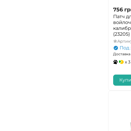
756
гр
Патч дл
войло
калибр 
(23205)
Артик
Под 
Доставка 
x 3
Купи