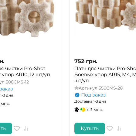
н.
752
грн.
ля чистки Pro-Shot
Патч для чистки Pro-Sho
упор AR10, 12 шт/уп
Боевых упор AR15, M4, M
шт/уп
ул
308CMS-12
Артикул
556CMS-20
заказ
Под заказ
1-3 дня
Доставка 1-3 дня
 мес.
x 3 мес.
ть
Купить