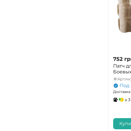
752
гр
Патч д
Боевых 
Артик
Под 
Доставка 
x 3
Купи