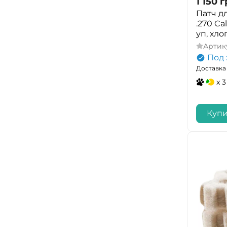
1 150
г
Патч дл
.270 Cal
уп, хло
Артик
Под 
Доставка 
x 3
Купи