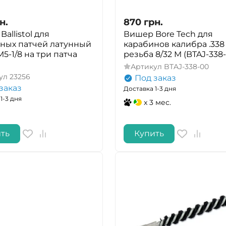
н.
870
грн.
allistol для
Вишер Bore Tech для
ных патчей латунный
карабинов калибра .338
5-1/8 на три патча
резьба 8/32 M (BTAJ-338
Артикул
BTAJ-338-00
ул
23256
Под заказ
заказ
Доставка 1-3 дня
1-3 дня
x 3 мес.
ть
Купить