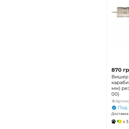
870
гр
Вишер 
карабин
мм) рез
00)
Артик
Под 
Доставка 
x 3