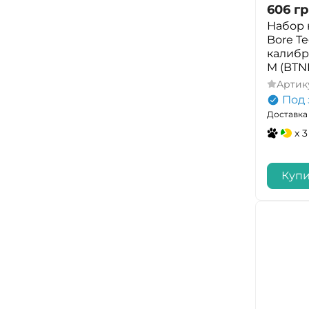
606
гр
Набор 
Bore T
калибра
M (BTN
Артик
Под 
Доставка 
x 3
Купи