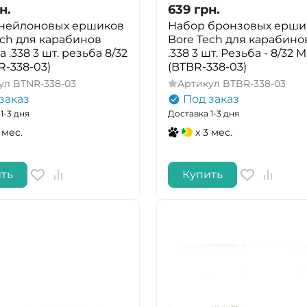
н.
639
грн.
нейлоновых ершиков
Набор бронзовых ерши
ech для карабинов
Bore Tech для карабино
 .338 3 шт. резьба 8/32
.338 3 шт. Резьба - 8/32 M
R-338-03)
(BTBR-338-03)
ул
BTNR-338-03
Артикул
BTBR-338-03
заказ
Под заказ
1-3 дня
Доставка 1-3 дня
 мес.
x 3 мес.
ть
Купить