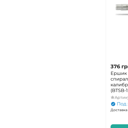
376
гр
Ершик
спирал
калибр
(BTSB-1
Артик
Под 
Доставка 