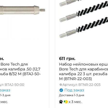
н.
611
грн.
Bore Tech для
Набор нейлоновых ерш
ов калибра .50 (12,7
Bore Tech для карабино
ьба 8/32 M (BTAJ-50-
калибра .22 3 шт. резьба
M (BTNR-22-003)
ул
BTAJ-50-00
Артикул
BTNR-22-003
заказ
Под заказ
1-3 дня
Доставка 1-3 дня
 мес.
x 3 мес.