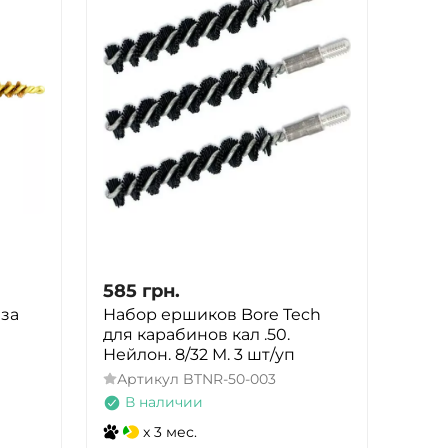
585
грн.
нза
Набор ершиков Bore Tech
для карабинов кал .50.
Нейлон. 8/32 M. 3 шт/уп
Артикул
BTNR-50-003
В наличии
x 3 мес.