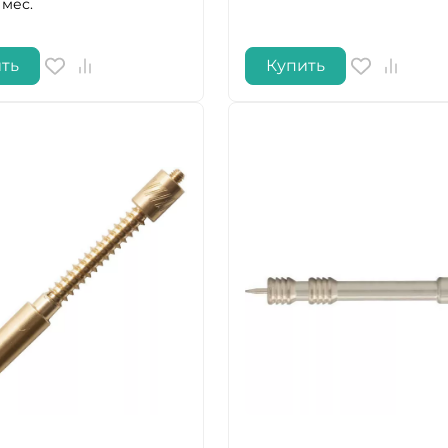
 мес.
ть
Купить