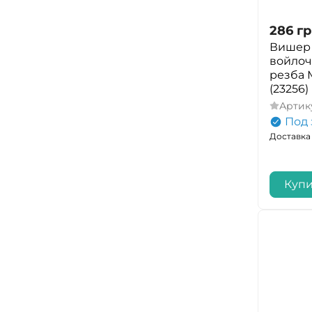
286
гр
Вишер B
войлоч
резба М
(23256)
Артик
Под 
Доставка 
Купи