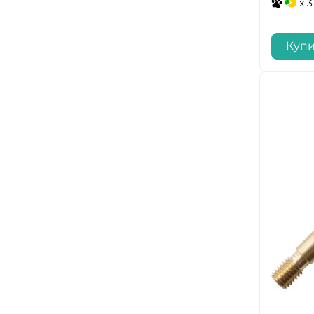
x 3
Купи