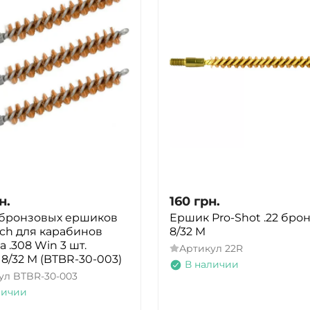
н.
160
грн.
бронзовых ершиков
Ершик Pro-Shot .22 бро
ech для карабинов
8/32 M
 .308 Win 3 шт.
Артикул
22R
 8/32 M (BTBR-30-003)
В наличии
ул
BTBR-30-003
личии