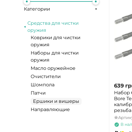
Категории
Средства для чистки
оружия
Коврики для чистки
оружия
Наборы для чистки
оружия
Масло оружейное
Очистители
Шомпола
639
гр
Набор 
Патчи
Bore T
Ершики и вишеры
калибра
Направляющие
резьба
Артик
В на