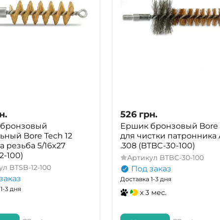
н.
526
грн.
 бронзовый
Ершик бронзовый Bore 
ьный Bore Tech 12
для чистки патронника
а резьба 5/16x27
.308 (BTBC-30-100)
2-100)
Артикул
BTBC-30-100
ул
BTSB-12-100
Под заказ
заказ
Доставка 1-3 дня
1-3 дня
x 3 мес.