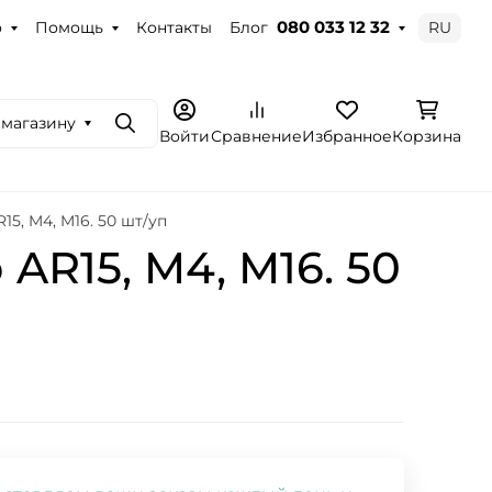
о
Помощь
Контакты
Блог
RU
080 033 12 32
 магазину
Поиск
Войти
Сравнение
Избранное
Корзина
15, M4, M16. 50 шт/уп
AR15, M4, M16. 50