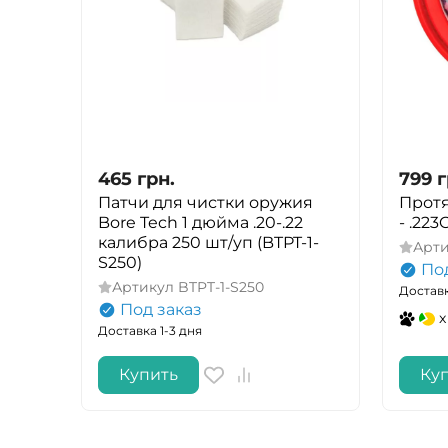
465
грн.
799
г
Патчи для чистки оружия
Протя
Bore Tech 1 дюйма .20-.22
- .22
калибра 250 шт/уп (BTPT-1-
Арт
S250)
По
Артикул
BTPT-1-S250
Доставк
Под заказ
x
Доставка 1-3 дня
Купить
Ку