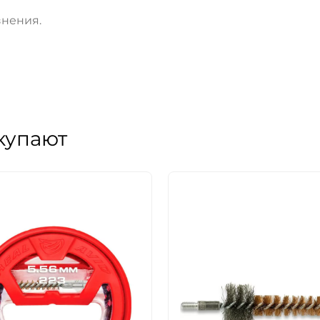
знения.
ДА
НЕТ
купают