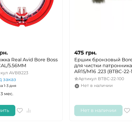
рн.
475
грн.
жка Real Avid Bore Boss
Ершик бронзовый Bore
3CAL/5.56MM
для чистки патронника
AR15/M16 .223 (BTBC-22-
икул
AVBB223
Артикул
BTBC-22-100
д заказ
Нет в наличии
а 1-3 дня
 3 мес.
пить
Нет в наличии