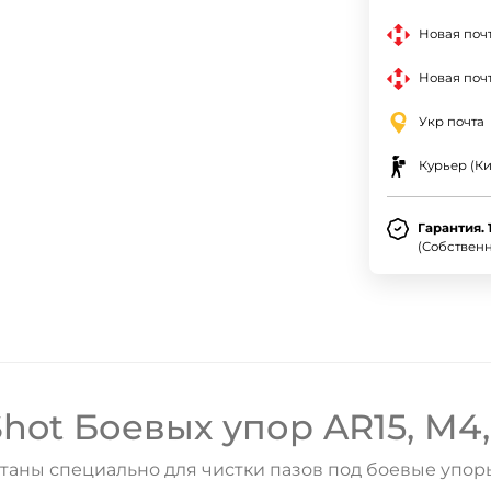
Новая поч
Новая почт
Укр почта
Курьер (Ки
Гарантия. 
(Собствен
hot Боевых упор AR15, M4,
аны специально для чистки пазов под боевые упоры