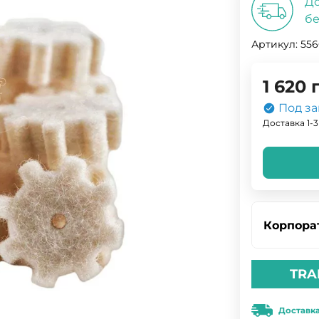
До
бе
Артикул:
55
1 620
Под за
Доставка 1-3
Корпора
TRA
Доставк