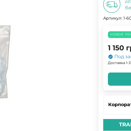
До
бе
Артикул:
1-6
НОВОЕ ПО
1 150
г
Под за
Доставка 1-3
Корпора
TRA