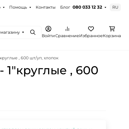
о
Помощь
Контакты
Блог
RU
080 033 12 32
 магазину
Поиск
Войти
Сравнение
Избранное
Корзина
1"круглые , 600 шт/уп, хлопок
 - 1"круглые , 600