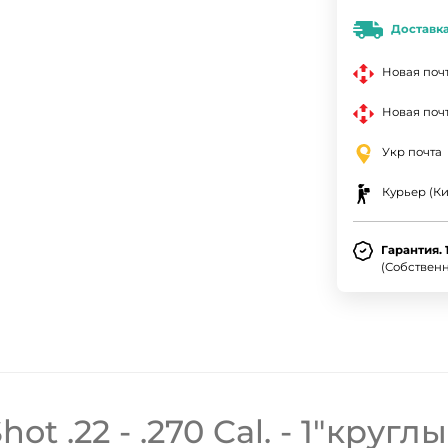
Доставк
Новая поч
Новая почт
Укр почта
Курьер (Ки
Гарантия. 
ДА
НЕТ
(Собствен
ot .22 - .270 Cal. - 1"кругл