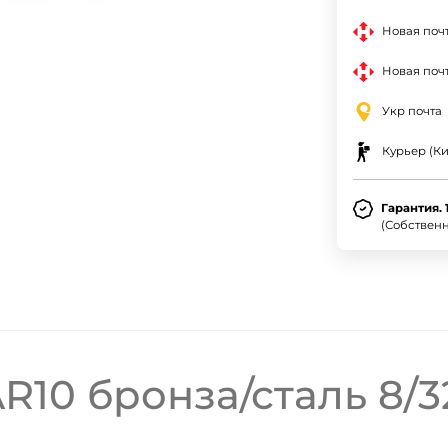
Новая поч
Новая почт
Укр почта
Курьер (Ки
Гарантия. 
(Собствен
ДА
НЕТ
R10 бронза/сталь 8/3