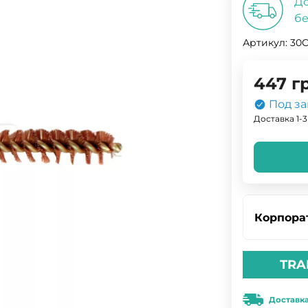
До
бе
Артикул:
30
447
г
Под за
Доставка 1-3
Корпора
TRA
Доставк