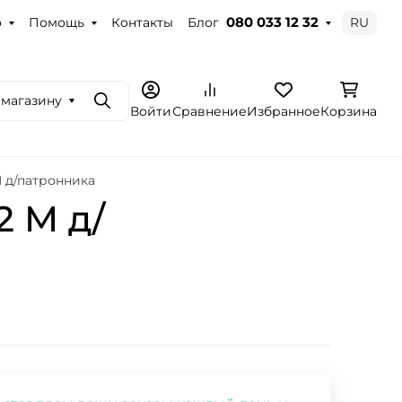
о
Помощь
Контакты
Блог
RU
080 033 12 32
 магазину
Поиск
Войти
Сравнение
Избранное
Корзина
M д/патронника
2 M д/