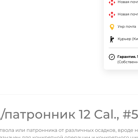
Новая поч
Новая почт
Укр почта
Курьер (Ки
Гарантия. 
(Собствен
ДА
НЕТ
патронник 12 Cal., #5
вола или патронника от различных осадков, вроде н
значен для конкретной операции и конкретного чис