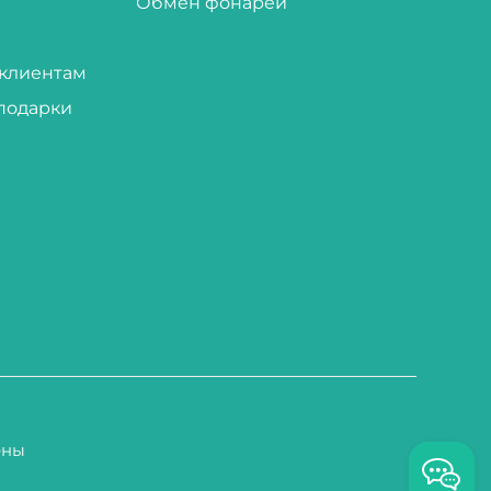
Обмен фонарей
клиентам
подарки
ены