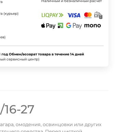
Наличный и безналичный расчет
та
а (курьер)
ев)
1 год Обмен/возврат товара в течение 14 дней
ный сервисный центр)
/16-27
агара, омодения, освинцовки или других
тящего средства. Перед чисткой