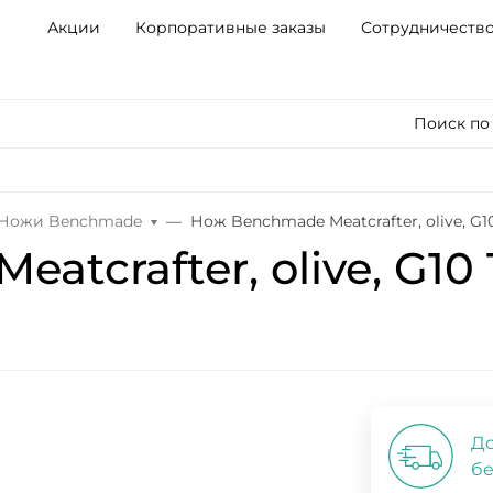
Акции
Корпоративные заказы
Сотрудничеств
Поиск по
Ножи Benchmade
Нож Benchmade Meatcrafter, olive, G1
tcrafter, olive, G10 
До
бе