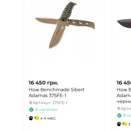
16 450
грн.
16 45
Нож Benchmade Sibert
Нож B
Adamas 375FE-1
Adama
черны
Артикул
375FE-1
Арт
В наличии
В н
x 4 мес.
x