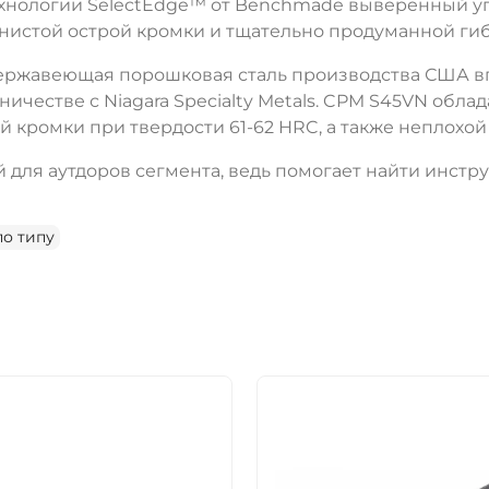
технологии SelectEdge™ от Benchmade выверенный у
истой острой кромки и тщательно продуманной гиб
нержавеющая порошковая сталь производства США вп
удничестве с Niagara Specialty Metals. CPM S45VN об
кромки при твердости 61-62 HRC, а также неплохой
для аутдоров сегмента, ведь помогает найти инстру
о типу
ДА
НЕТ