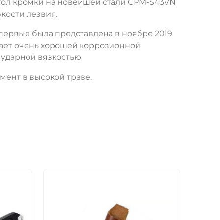
гол кромки на новейшей стали CPM-S43VN
кости лезвия.
ервые была представлена в ноябре 2019
ладает очень хорошей коррозионной
 ударной вязкостью.
мент в высокой траве.
НОВ