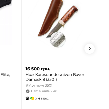
16 500
грн.
16 1
lite,
Нож Karesuandokniven Baver
Нож 
Damask 8 (3501)
Dama
Артикул
3501
Арт
Нет в наличии
Не
x 4 мес.