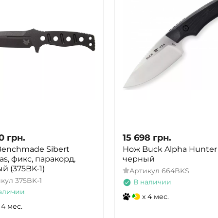
0
грн.
15 698
грн.
enchmade Sibert
Нож Buck Alpha Hunter E
s, фикс, паракорд,
черный
й (375BK-1)
Артикул
664BKS
икул
375BK-1
В наличии
аличии
x 4 мес.
 4 мес.