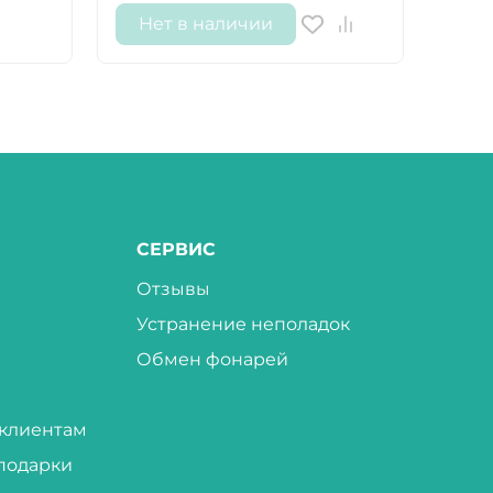
Нет в наличии
Не
СЕРВИС
Отзывы
Устранение неполадок
Обмен фонарей
клиентам
подарки