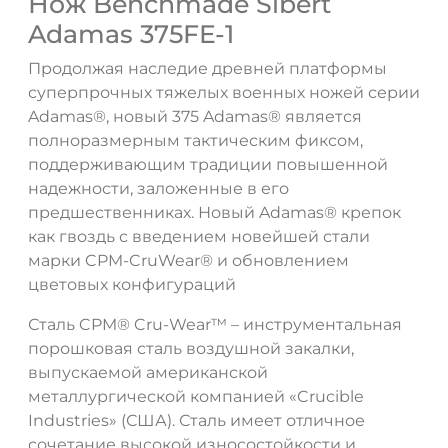
Нож Benchmade Sibert
Adamas 375FE-1
Продолжая наследие древней платформы
суперпрочных тяжелых военных ножей серии
Adamas®, новый 375 Adamas® является
полноразмерным тактическим фиксом,
поддерживающим традиции повышенной
надежности, заложенные в его
предшественниках. Новый Adamas® крепок
как гвоздь с введением новейшей стали
марки CPM-CruWear® и обновлением
цветовых конфигураций
Сталь CPM® Cru-Wear™ – инструментальная
ДА
НЕТ
порошковая сталь воздушной закалки,
выпускаемой американской
металлургической компанией «Crucible
Industries» (США). Сталь имеет отличное
сочетание высокой износостойкости и