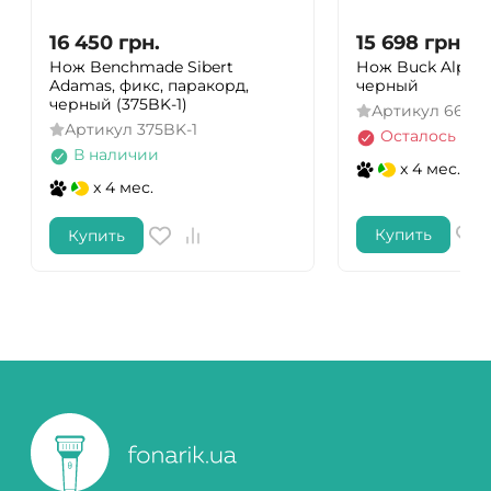
16 450
грн.
15 698
грн.
Нож Benchmade Sibert
Нож Buck Alpha H
Adamas, фикс, паракорд,
черный
черный (375BK-1)
Артикул
664B
Артикул
375BK-1
Осталось нес
В наличии
x 4 мес.
x 4 мес.
Купить
Купить