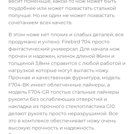
весит поменьше, какой-то нож может быть
поудобнее или может похвастать сталькой
получше. Но ни один не может похвастать
сочетанием всех качеств.
В этом ноже нет плохих и слабых деталей, все
продумано и учтено. Firebird 704 просто
фантастический универсал. Для начала нож
прочен и надежен, клинок длиной 86мм и
толщиной 3,8мм справится с любой работой и
нагрузкой которые могут выпасть ножу.
Прочная и качественная фурнитура, модель
F704-BK имеет облегченные лайнеры, а
модель F704-GR толстые стальные лайнеры
рукояти без ослабляющих отверстий и
накладки из прочного стеклопластика G10
делают рукоять просто неразрушимой. Все
ДА
НЕТ
это в комплексе обеспечивает ножу очень
высокую прочность и надежность.