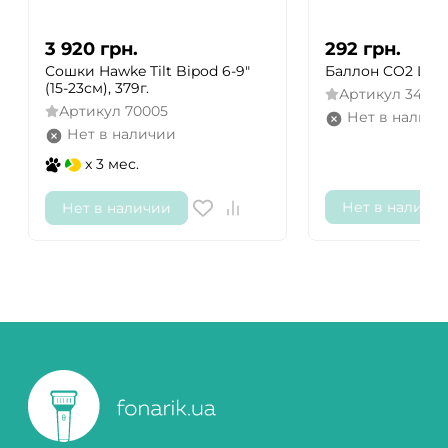
3 920
грн.
292
грн.
Сошки Hawke Tilt Bipod 6-9"
Баллон CO2 Liss 
(15-23см), 379г.
Артикул
34116
Артикул
70005
Нет в наличи
Нет в наличии
x 3 мес.
Нет в наличи
Нет в наличии