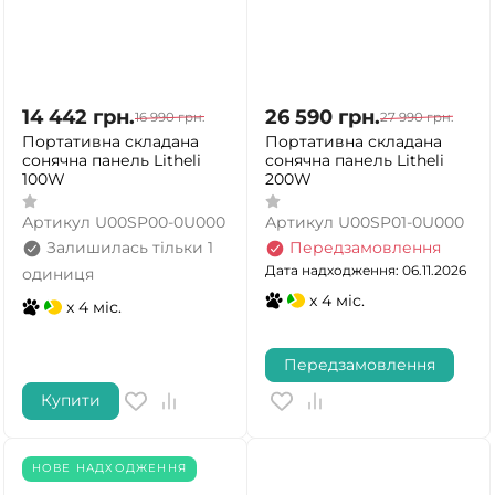
14 442
грн.
26 590
грн.
16 990
грн.
27 990
грн.
Портативна складана
Портативна складана
сонячна панель Litheli
сонячна панель Litheli
100W
200W
Артикул
U00SP00-0U000
Артикул
U00SP01-0U000
Залишилась тільки 1
Передзамовлення
Дата надходження: 06.11.2026
одиниця
x 4 міс.
x 4 міс.
Передзамовлення
Купити
НОВЕ НАДХОДЖЕННЯ