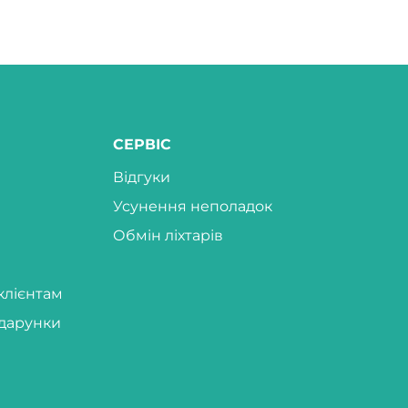
СЕРВІС
Відгуки
Усунення неполадок
Обмін ліхтарів
клієнтам
дарунки