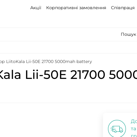
Акції
Корпоративні замовлення
Співпраця
Пошук 
р LiitoKala Lii-50E 21700 5000mah battery
ala Lii-50E 21700 50
До
та
гр