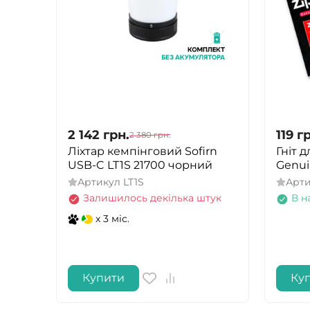
2 142
грн.
119
гр
2 380
грн.
Ліхтар кемпінговий Sofirn
Гніт 
USB-C LT1S 21700 чорний
Genui
Артикул
LT1S
Арт
Залишилось декілька штук
В н
x 3 міс.
Купити
Ку