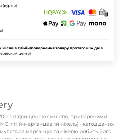
 (кур'єр)
в)
12 місяців Обмін/повернення товару протягом 14 днів
ервісний центр)
ery
1700 з підвищеною ємністю, привареними
MC, літій-марганцевий нікель) - катод даних
кумулятора марганцю та нікелю робить його
ності марганцю у складі акумулятора він