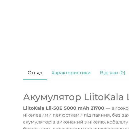
Огляд
Характеристики
Відгуки (0)
Акумулятор LiitoKala 
LiitoKala
Lii-50E 5000
mAh 21700
— високо
нікелевими пелюстками під паяння, без захи
акумуляторів виконаний з нікелю, кобальту
безпечним, високоємним та високострумови