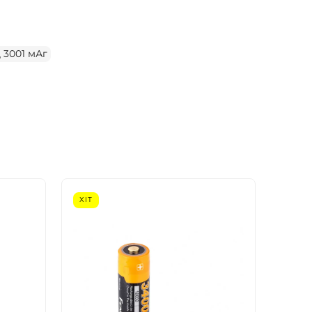
д 3001 мАг
ХІТ
- 10%