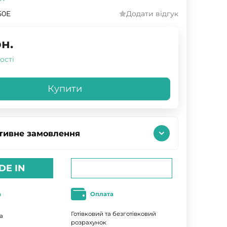
-50E
Додати відгук
н.
ості
Купити
тивне замовлення
DE IN
а
Оплата
Готівковий та безготівковий
а
розрахунок