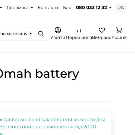
Допомога
Контакти
Блог
UA
080 033 12 32
по магазину
Пошук
Увійти
Порівняння
Вибране
Кошик
00mah battery
ставляємо ваші замовлення кожного дня
 безкоштовно на замовлення від 2000
н