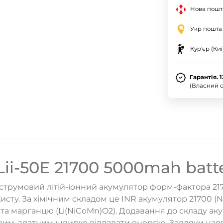
Нова пошта
Укр пошта
Кур'єр (Киї
Гарантія. 
(Власний с
Lii-50E 21700 5000mah batt
струмовий літій-іонний акумулятор форм-фактора 2
сту. За хімічним складом це INR акумулятор 21700 (N
 та марганцю (Li(NiCoMn)O2). Додавання до складу а
м, здатним швидко віддавати енергію. Завдяки наяв