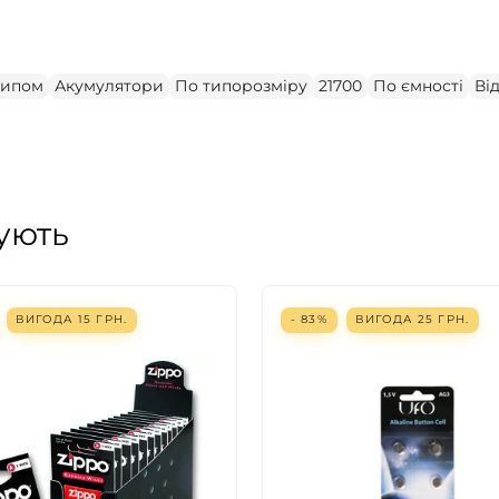
типом
Акумулятори
По типорозміру
21700
По ємності
Ві
ують
ВИГОДА
15
ГРН.
- 83%
ВИГОДА
25
ГРН.