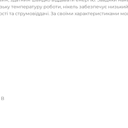
ьку температуру роботи, нікель забезпечує низький оп
ті та струмовіддачі. За своїми характеристиками мо
 В
ТАК
НІ