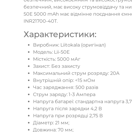
безпечний, має високу струмовіддачу та низ
50E 5000 mAh має відмінне поєднання ємнос
INR21700-40T.
Характеристики:
Виробник: Liitokala (оригінал)
Модель: Lii-50E
Місткість: 5000 мАг
Захист: Без захисту
Максимальний струм розряду: 20A
Внутрішній опір: <15 мОм
Час заряджання: 500 разів
Струм заряду: 1-3 Ампера
Напруга батареї: стандартна напруга 3,7
Напруга після зарядки 4,2 В
Напруга при розрядці 2,75 В
Діаметр: 21 мм;
Довжина: 70 мм;