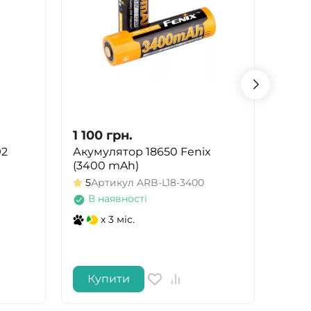
1 100
грн.
1 719
92
Акумулятор 18650 Fenix
Ліхт
(3400 mAh)
HD20
чор
5
Артикул
ARB-L18-3400
Арт
В наявності
В 
x 3 міс.
Купити
Ку