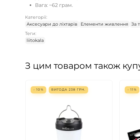
Вага: ~62 грам.
Категорії:
Аксесуари до ліхтарів
Елементи живлення
За 
Теги:
liitokala
З цим товаром також куп
- 10%
ВИГОДА
238
ГРН.
- 11%