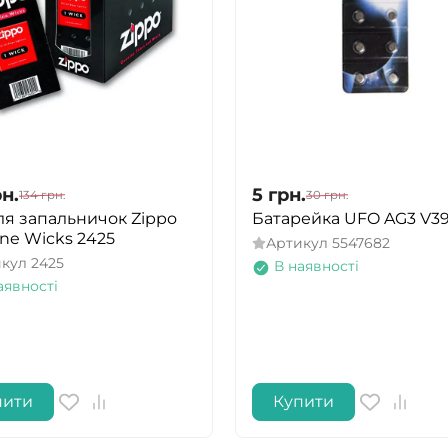
н.
5
грн.
134
грн.
30
грн.
для запальничок Zippo
Батарейка UFO AG3 V3
ne Wicks 2425
Артикул
5547682
икул
2425
В наявності
аявності
пити
Купити