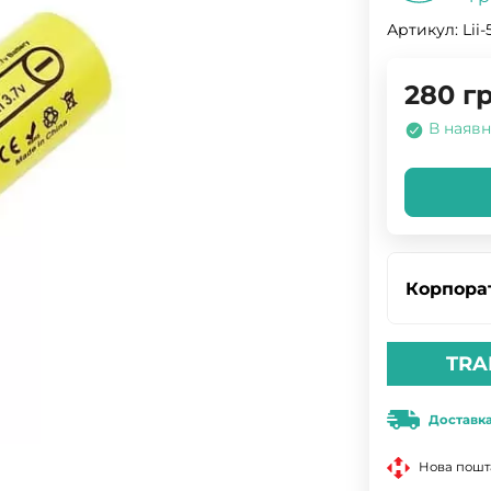
Артикул:
Lii
280
гр
В наявн
Корпора
TRA
Доставк
Нова пошт