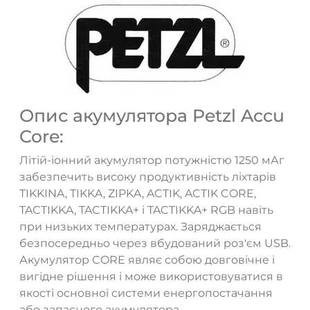
Опис акумулятора Petzl Accu
Core:
Літій-іонний акумулятор потужністю 1250 мАг
забезпечить високу продуктивність ліхтарів
TIKKINA, TIKKA, ZIPKA, ACTIK, ACTIK CORE,
TACTIKKA, TACTIKKA+ і TACTIKKA+ RGB навіть
ТАК
НІ
при низьких температурах. Заряджається
безпосередньо через вбудований роз'єм USB.
Акумулятор CORE являє собою довговічне і
вигідне рішення і може використовуватися в
якості основної системи енергопостачання
або запасного акумулятора.