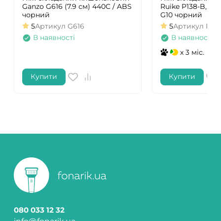
Ganzo G616 (7.9 см) 440C / ABS
Ruike P138-B, (9 
чорний
G10 чорний
5
Артикул
G616
5
Артикул
P13
В наявності
В наявності
x 3 міс.
Купити
Купити
080 033 12 32