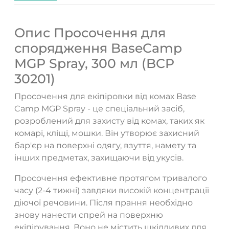
Опис Просочення для
спорядження BaseCamp
MGP Spray, 300 мл (BCP
30201)
Просочення для екіпіровки від комах Base
Camp MGP Spray - це спеціальний засіб,
розроблений для захисту від комах, таких як
комарі, кліщі, мошки. Він утворює захисний
бар'єр на поверхні одягу, взуття, намету та
інших предметах, захищаючи від укусів.
ТАК
НІ
Просочення ефективне протягом тривалого
часу (2-4 тижні) завдяки високій концентрації
діючої речовини. Після прання необхідно
знову нанести спрей на поверхню
екіпірування. Воно не містить шкідливих для