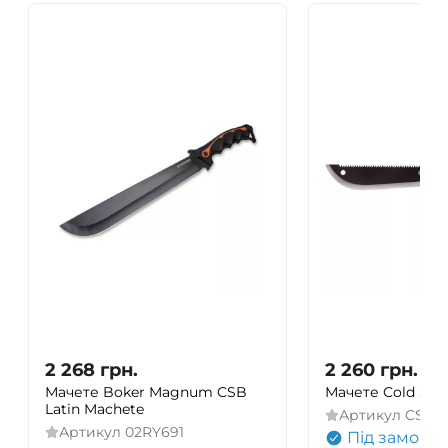
2 268
грн.
2 260
грн.
Мачете Boker Magnum CSB
Мачете Cold Stee
Latin Machete
Артикул
CS-MA
Артикул
02RY691
Під замовл