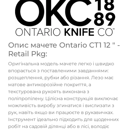
Опис мачете Ontario CT1 12 " -
Retail Pkg:
Оригінальна модель мачете легко і швидко
впорається з поставленими завданнями:
розщеплення, рубки або різання. Лезо має
матове антикорозійне покриття, а
ТАК
НІ
текстурована рукоять виконана з
поліпропілену. Цілісна конструкція виключає
можливість виробу згинатися і вислизати з
рук, навіть якщо ви працюєте в рукавичках.
Інструмент ідеально підходить для щоденних
робіт на садовій ділянці або в лісі, володіє