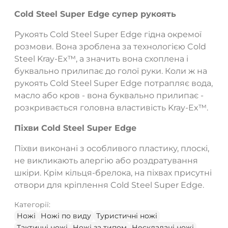
Cold Steel Super Edge супер рукоять
Рукоять Cold Steel Super Edge гідна окремої
розмови. Вона зроблена за технологією Cold
Steel Kray-Ex™, а значить вона схоплена і
буквально прилипає до голої руки. Коли ж на
рукоять Cold Steel Super Edge потрапляє вода,
масло або кров - вона буквально прилипає -
розкривається головна властивість Kray-Ex™.
Піхви Cold Steel Super Edge
Піхви виконані з особливого пластику, плоскі,
не викликають алергію або роздратування
шкіри. Крім кільця-брелока, на піхвах присутні
отвори для кріплення Cold Steel Super Edge.
Категорії:
Ножі
Ножі по виду
Туристичні ножі
Тактичні ножі
Ножі за типом
Нескладані ножі