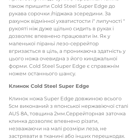
також пришити Cold Steel Super Edge до
рукава сорочки /піджака зсередини. За
рахунок відмінної ухватистости і" липучості "
рукояті ніж дуже щільно сидить в руках і
дозволяє впевнено працювати їм. Як у
маленької піраньї лезо-серрейтор
вгризається в ціль, а проникаюча здатність у
ТАК
НІ
цього ножа очевидна з його кинджальної
форми. Cold Steel Super Edge є справжнім
ножем останнього шансу.
Клинок Cold Steel Super Edge
Клинок ножа Super Edge довжиною всього
5см виконаний з японської нержавіючої сталі
AUS 8A, товщина 2мм.Серрейторная заточка
клинка дозволяє впевнено різати,
незважаючи на малі розміри леза, не
застрявати в тканині або інших перешкодах.