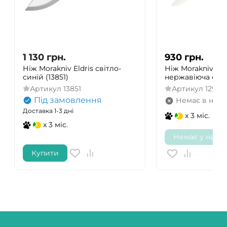
1 130
грн.
930
грн.
Ніж Morakniv Eldris світло-
Ніж Morakniv 717
синій (13851)
нержавіюча стал
Артикул
13851
Артикул
129-4
Під замовлення
Немає в наяв
Доставка 1-3 дні
x 3 міс.
x 3 міс.
Немає у наявн
Купити