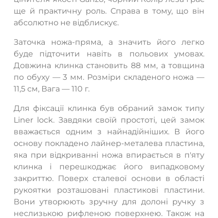
ще й практичну роль. Справа в тому, що він
абсолютно не відблискує.
Заточка ножа-пряма, а значить його легко
буде підточити навіть в польових умовах.
Довжина клинка становить 88 мм, а товщина
ТАК
НІ
по обуху — 3 мм. Розміри складеного ножа —
11,5 см, Вага — 110 г.
Для фіксації клинка був обраний замок типу
Liner lock. Завдяки своїй простоті, цей замок
вважається одним з найнадійніших. В його
основу покладено лайнер-металева пластина,
яка при відкриванні ножа впирається в п'яту
клинка і перешкоджає його випадковому
закриттю. Поверх сталевої основи в області
рукоятки розташовані пластикові пластини.
Вони утворюють зручну для долоні ручку з
неслизькою рифленою поверхнею. Також на