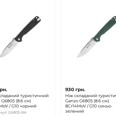
рн.
930
грн.
кладаний туристичний
Ніж складаний турист
 G6805 (8.6 см)
Ganzo G6805 (8.6 см)
MoV / G10 чорний
8Cr14MoV / G10 синьо-
зелений
икул
G6805-BK