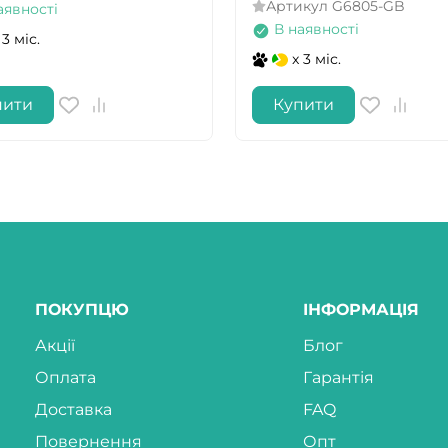
Артикул
G6805-GB
аявності
В наявності
 3 міс.
x 3 міс.
пити
Купити
ПОКУПЦЮ
ІНФОРМАЦІЯ
Акції
Блог
Оплата
Гарантія
Доставка
FAQ
Повернення
Опт