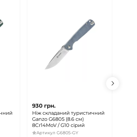
930
грн.
920
ичний
Ніж складаний туристичний
Бага
Ganzo G6805 (8.6 см)
Ruike
8Cr14MoV / G10 сірий
12C27
Артикул
G6805-GY
Арт