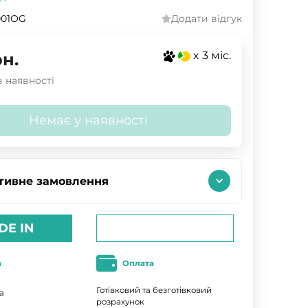
001OG
Додати відгук
x 3 міс.
рн.
 наявності
Немає у наявності
тивне замовлення
DE IN
а
Оплата
Готівковий та безготівковий
а
розрахунок