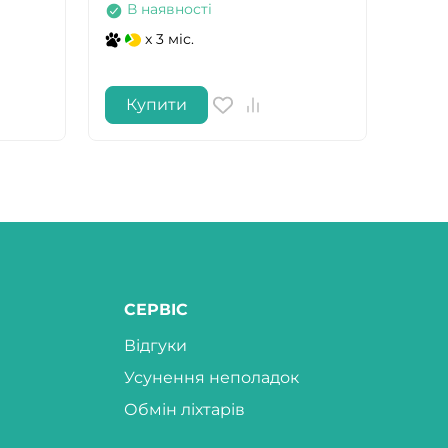
В наявності
В 
x 3 міс.
Купити
Ку
СЕРВІС
Відгуки
Усунення неполадок
Обмін ліхтарів