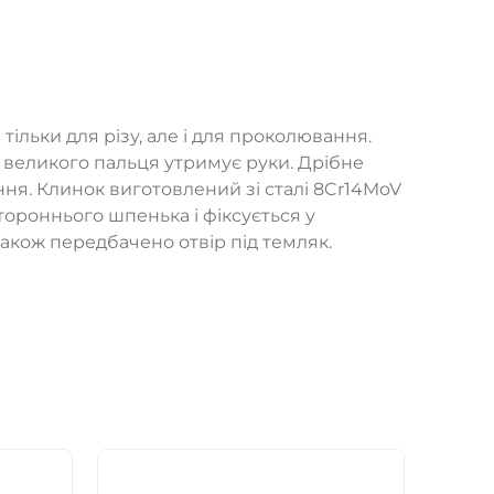
ільки для різу, але і для проколювання.
 великого пальця утримує руки. Дрібне
ння. Клинок виготовлений зі сталі 8Cr14MoV
ороннього шпенька і фіксується у
акож передбачено отвір під темляк.