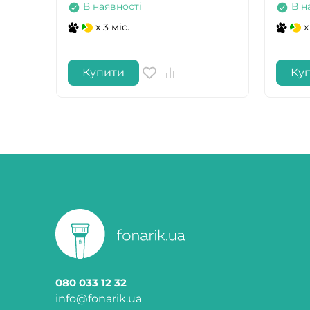
В наявності
В н
x 3 міс.
x
Купити
Ку
080 033 12 32
info@fonarik.ua