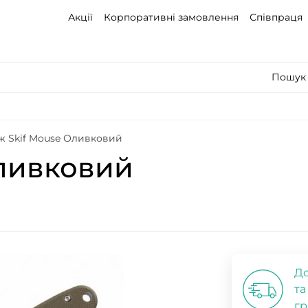
Акції
Корпоративні замовлення
Співпраця
Пошук 
ж Skif Mouse Оливковий
Оливковий
До
та
гр