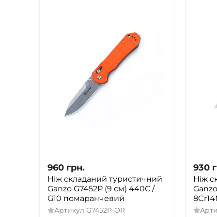
960
грн.
930
г
Ніж складаний туристичний
Ніж с
Ganzo G7452P (9 см) 440С /
Ganzo
G10 помаранчевий
8Cr14
Артикул
G7452P-OR
Арт