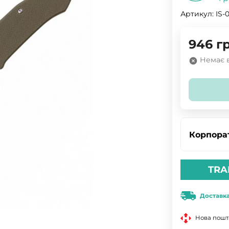
Артикул:
IS-
946
г
Немає в
Корпора
TRA
Доставк
Нова пошт