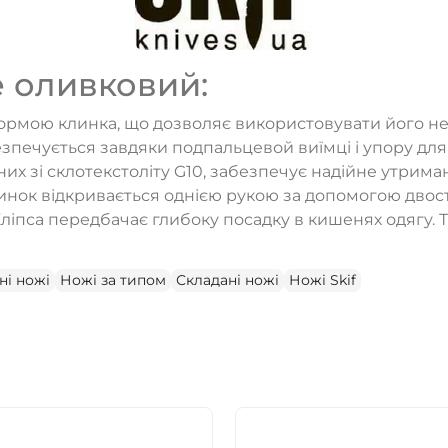
e оливковий:
ормою клинка, що дозволяє використовувати його не т
зпечується завдяки подпальцевой виїмці і упору для
их зі склотекстоліту G10, забезпечує надійне утрима
инок відкривається однією рукою за допомогою двост
іпса передбачає глибоку посадку в кишенях одягу. Т
ТАК
НІ
ні ножі
Ножі за типом
Складані ножі
Ножі Skif