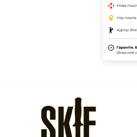
Нова пошта
Укр пошта
Кур'єр (Киї
Гарантія. 
(Власний с