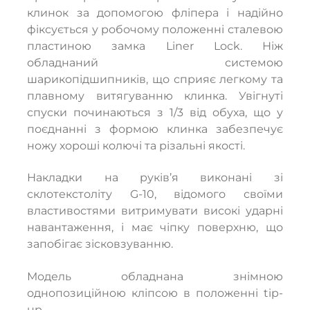
клинок за допомогою фліпера і надійно
фіксується у робочому положенні сталевою
пластиною замка Liner Lock. Ніж
обладнаний системою
шарикопідшипників, що сприяє легкому та
плавному витягуванню клинка. Увігнуті
спуски починаються з 1/3 від обуха, що у
поєднанні з формою клинка забезпечує
ножу хороші колючі та різальні якості.
Накладки на руків’я виконані зі
склотекстоліту G-10, відомого своїми
властивостями витримувати високі ударні
навантаження, і має чіпку поверхню, що
запобігає зісковзуванню.
Модель обладнана знімною
однопозиційною кліпсою в положенні tip-
up.