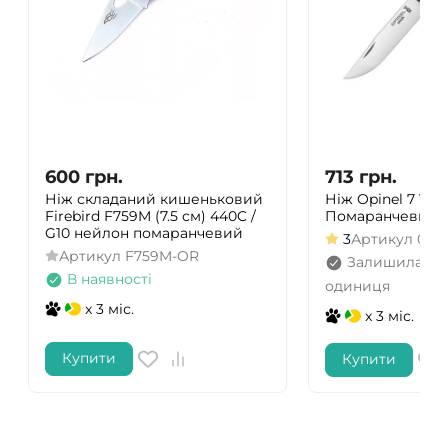
600
грн.
713
грн.
Ніж складаний кишеньковий
Ніж Opinel 7 VRI 
Firebird F759M (7.5 см) 440C /
Помаранчевий
G10 нейлон помаранчевий
3
Артикул
002
Артикул
F759M-OR
Залишилась т
В наявності
одиниця
x 3 міс.
x 3 міс.
Купити
Купити