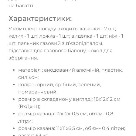
на багатті.
Характеристики:
У комплект посуду входить: казанки - 2 шт;
келих - 1 шт; ложка - 1 шт; виделка - 1 шт; ніж - 1
шт; пальник газовий з п’єзопідпалом,
підставка для газового балону, чохол для
зберігання.
матеріал : анодований алюміній, пластик,
силікон;
колір: чорний, срібний, зелений,
помаранчевий;
розмір в складеному вигляді: 18х12х12 см
(ВхДхШ);
розмір казана: 12х12х10,5 см, об'єм- 0,8
літри;
розмір казана: 11х11х6,5 см, об'єм- 0,4 літри;
вага: 0,63 кг.