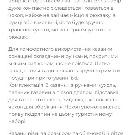
вбирає сторонніх смаків і запахів. Весь набір
дуже компактно складається і ховається в
чохол, майже не займає місця в рюкзаку, в
сумці або в машині, його буде зручно
транспортувати, можна прив'язувати на
рюкзак.
Для комфортного використання казанки
оснащені складаними ручками, покритими
м'яким силіконом, що не гріється. Легко
складаються та дозволяють зручно тримати
посуд при приготуванні їжі.
Комплектація: 2 казанки з ручками, кухоль,
ТАК
НІ
пальник газовий з п’єзопідпалом, підставка
для газового балона, виделка, ніж, ложка та
чохол для зберігання. Чохол унеможливлює
появу подряпин на цьому туристичному
наборі.
Казани різні за розміром та об'ємом: 0,4 літра