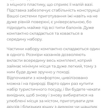
з міцного пластику, що сприяє її малій вазі.
Підставка забезпечує стабільність конструкції
Вашої системи приготування їжі навіть на не
дуже рівній поверхні, є універсальною, бо
підходить майже під всі типи балонів. Дуже
компактно складається та ховається в
середину набору.
Частини набору компактно складаються один
в одного. Розміри казанків дозволяють
вкласти всередину весь комплект, котрий
займає мінімум місця та дуже легкий, тому з
ним буде дуже зручно у поході.
Відпочивати з комфортом, цивілізовано
можна і на природі. Варто один раз купити
набір туристичного посуду, і Ви будете чекати
вихідних, щоб знову і знову вибиратися на
улюблені місця за містом, приготувати для
друзів і близьких юшку з димком чи шашлик