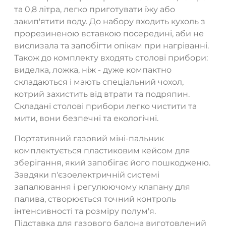
та 0,8 літра, легко приготувати їжу або
закип'ятити воду. До набору входить кухоль з
прорезиненою вставкою посередині, аби не
вислизала та запобігти опікам при нагріванні.
Також до комплекту входять столові прибори:
виделка, ложка, ніж - дуже компактно
складаються і мають спеціальний чохол,
котрий захистить від втрати та подряпин.
Складані столові прибори легко чистити та
мити, вони безпечні та екологічні.
Портативний газовий міні-пальник
комплектується пластиковим кейсом для
зберігання, який запобігає його пошкодженю.
Завдяки п'єзоелектричній системі
запалювання і регулюючому клапану для
палива, створюється точний контроль
інтенсивності та розміру полум'я.
Підставка для газового балона виготовлений