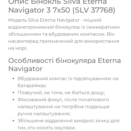
Опис Бінокль Silva Eterna
Navigator 3 7x50 (SLV 37768)
Модель Silva Eterna Navigator - міцний
водонепроникний бінокуляр із семикратним
збільшенням та вбудованим компасом. Він
насамперед призначений для використання
на морі.
Особливості бінокуляра Eterna
Navigator
Вбудований компас із підсвічуванням на
батарейках;
Плавучий, не тоне, не боїться дощу;
ТАК
НІ
Фіксований фокус, після початкового
налаштування не потрібне подальше
ручне налаштування;
Збільшене віддалення вихідної зіниці для
тих, хто носить окуляри.