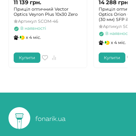
11 139
грн.
14 288
грн.
Приціл оптичний Vector
Приціл оптични
Optics Veyron Plus 10x30 Zero
Optics Orion Griz
(30 мм) SFP illum
Артикул
SCOM-46
Артикул
SCOL
В наявності
В наявності
x 4 міс.
x 4 міс.
Купити
Купити