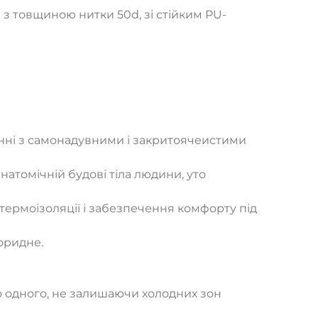
 з товщиною нитки 50d, зі стійким PU-
янні з самонадувними і закритоячеистими
атомічній будові тіла людини, уто
термоізоляції і забезпечення комфорту під
оридне.
до одного, не залишаючи холодних зон