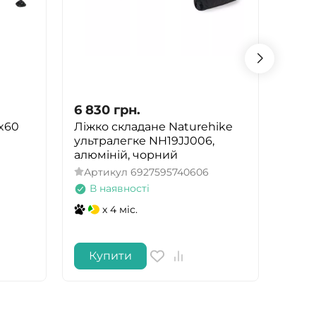
6 830
грн.
6 49
x60
Ліжко складане Naturehike
Кріс
ультралегке NH19JJ006,
Yello
алюміній, чорний
Арт
Артикул
6927595740606
В 
В наявності
x 4 міс.
Купити
Ку