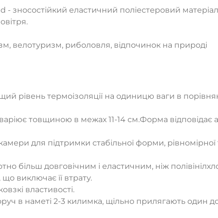
ted - зносостійкий еластичний поліестеровий матеріал
овітря.
зм, велотуризм, риболовля, відпочинок на природі
щий рівень термоізоляції на одиницю ваги в порівн
аріює товщиною в межах 11-14 см.Форма відповідає ан
амери для підтримки стабільної форми, рівномірної 
тно більш довговічним і еластичним, ніж полівінілхл
що виключає її втрату.
ТАК
НІ
овзкі властивості.
оруч в наметі 2-3 килимка, щільно прилягають один 