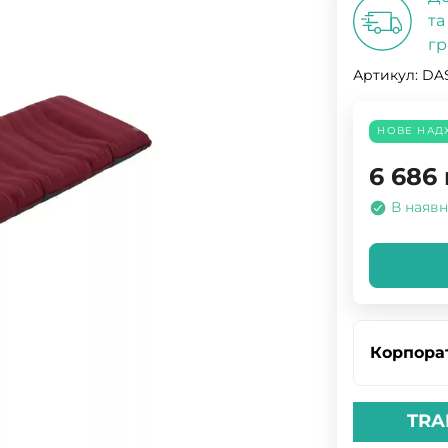
та
гр
Артикул:
DAS
НОВЕ НАД
6 686
В наявн
Корпора
TRA