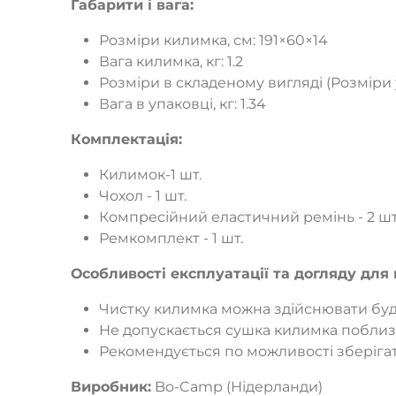
Габарити і вага:
Розміри килимка, см: 191×60×14
Вага килимка, кг: 1.2
Розміри в складеному вигляді (Розміри у
Вага в упаковці, кг: 1.34
Комплектація:
Килимок-1 шт.
Чохол - 1 шт.
Компресійний еластичний ремінь - 2 шт
Ремкомплект - 1 шт.
Особливості експлуатації та догляду дл
Чистку килимка можна здійснювати буд
Не допускається сушка килимка поблиз
Рекомендується по можливості зберіга
Виробник:
Bo-Camp (Нідерланди)