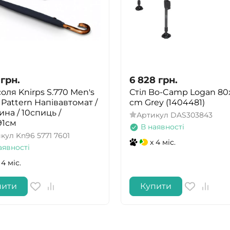
грн.
6 828
грн.
оля Knirps S.770 Men's
Стіл Bo-Camp Logan 80
s Pattern Напівавтомат /
cm Grey (1404481)
ина / 10спиць /
Артикул
DAS303843
91см
В наявності
икул
Kn96 5771 7601
x 4 міс.
аявності
 4 міс.
пити
Купити