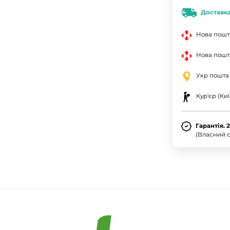
Доставк
Нова пошт
Нова пошта
Укр пошта
Кур'єр (Киї
Гарантія. 
(Власний с