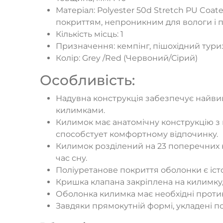
Матеріал: Polyester 50d Stretch PU Coa
покриттям, непроникним для вологи і п
Кількість місць: 1
Призначення: кемпінг, пішохідний тури
Колір: Grey /Red (Червоний/Сірий)
Особливість:
Надувна конструкція забезпечує найви
килимками.
Килимок має анатомічну конструкцію з в
способстует комфортному відпочинку.
Килимок розділений на 23 поперечних к
час сну.
Поліуретанове покриття оболонки є істо
Кришка клапана закріплена на килимку, 
Оболонка килимка має необхідні протик
Завдяки прямокутній формі, укладені п