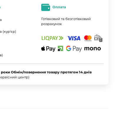
а
Оплата
Готівковий та безготівковий
а
розрахунок
 (кур'єр)
в)
2 роки Обмін/повернення товару протягом 14 днів
ервісний центр)