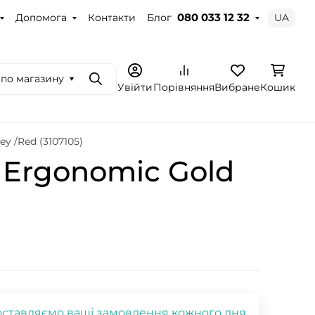
Допомога
Контакти
Блог
UA
080 033 12 32
по магазину
Пошук
Увійти
Порівняння
Вибране
Кошик
y /Red (3107105)
Ergonomic Gold
ставляємо ваші замовлення кожного дня