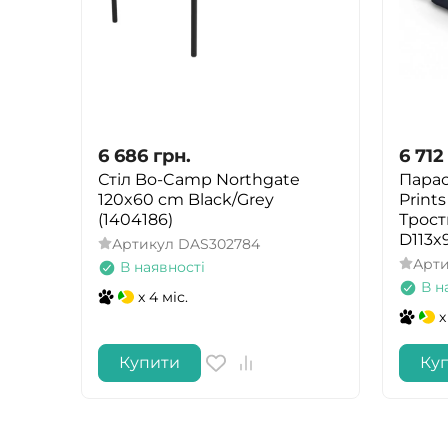
6 686
грн.
6 712
Стіл Bo-Camp Northgate
Парас
120x60 cm Black/Grey
Print
(1404186)
Трост
D113x
Артикул
DAS302784
Арт
В наявності
В н
x 4 міс.
x
Купити
Ку