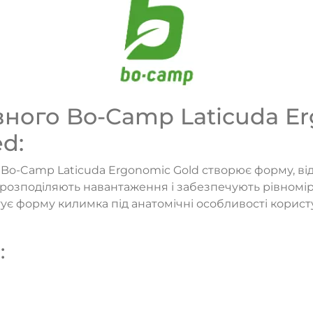
ного Bo-Camp Laticuda Er
d:
o-Camp Laticuda Ergonomic Gold створює форму, відп
 розподіляють навантаження і забезпечують рівномір
ує форму килимка під анатомічні особливості корист
: