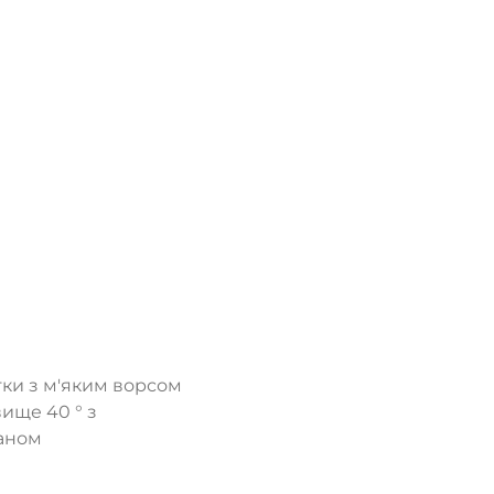
ки з м'яким ворсом
ище 40 ° з
паном