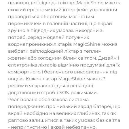
правило, всі підводні ліхтарі MagicShine мають
схожий ергономічний інтерфейс-управління
проводиться обертовим магнітним
перемикачем в головній частині, що вкрай
зручно в підводних умовах. Виходячи з
потреб, серед моделей потужних
водонепроникних ліхтарів MagicShine можна
вибрати світлодіодний ліхтар з теплим
жовтим або холодним білим світлом. Дизайн і
електроніка ліхтарів відмінно продумані для їх
комфортного і безпечного використання під
водою. Кожен ліхтар MagicShine мають 3
режими яскравості, деякі оснащені
додатковими строб-і SOS-режимами.
Реалізована обов'язкова система
попередження про низький заряд батареї, що
вкрай необхідно на великих глибинах, так як
раптово залишитися в таких умовах без світла
- неприпустимо і вкрай небезпечно.