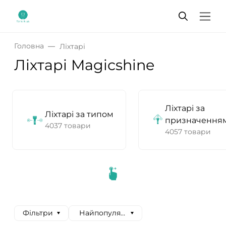
Головна
Ліхтарі
Ліхтарі Magicshine
Ліхтарі за
Ліхтарі за типом
призначення
4037 товари
4057 товари
Фільтри
Найпопулярніші спочатку