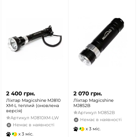
2 400
грн.
2 070
грн.
Ліхтар Magicshine MJ810
Ліхтар Magicshine
XM-L теплий (оновлена
MJ852B
версія)
Артикул
MJ852B
Артикул
MJ810XM-LW
Немає в наявності
Немає в наявності
x 3 міс.
x 3 міс.