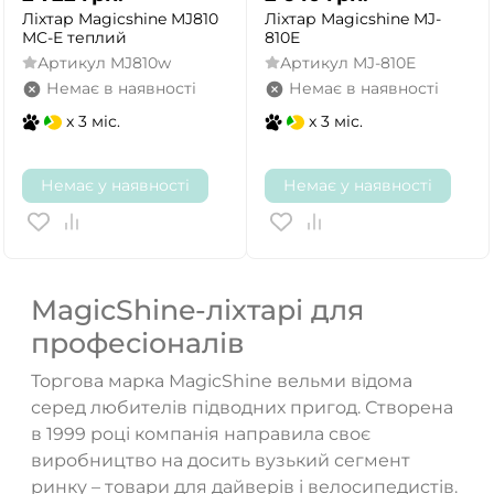
Ліхтар Magicshine MJ810
Ліхтар Magicshine MJ-
MC-E теплий
810E
Артикул
MJ810w
Артикул
MJ-810E
Немає в наявності
Немає в наявності
x 3 міс.
x 3 міс.
Немає у наявності
Немає у наявності
MagicShine-ліхтарі для
професіоналів
Торгова марка MagicShine вельми відома
серед любителів підводних пригод. Створена
в 1999 році компанія направила своє
виробництво на досить вузький сегмент
ринку – товари для дайверів і велосипедистів.