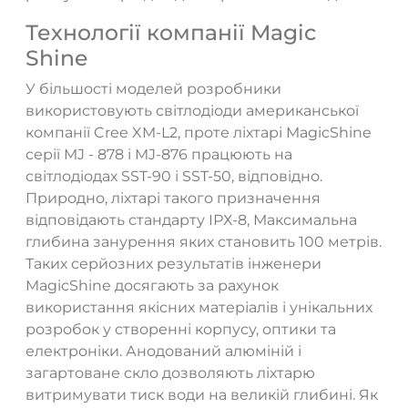
Технології компанії Magic
Shine
У більшості моделей розробники
використовують світлодіоди американської
компанії Cree XM-L2, проте ліхтарі MagicShine
серії MJ - 878 і MJ-876 працюють на
світлодіодах SST-90 і SST-50, відповідно.
Природно, ліхтарі такого призначення
відповідають стандарту ІРХ-8, Максимальна
глибина занурення яких становить 100 метрів.
Таких серйозних результатів інженери
MagicShine досягають за рахунок
використання якісних матеріалів і унікальних
розробок у створенні корпусу, оптики та
електроніки. Анодований алюміній і
загартоване скло дозволяють ліхтарю
витримувати тиск води на великій глибині. Як