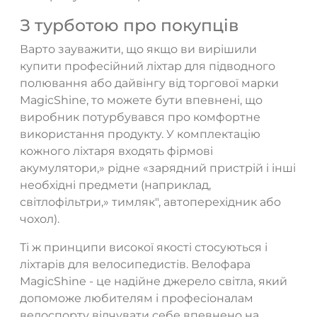
З турботою про покупців
Варто зауважити, що якщо ви вирішили
купити професійний ліхтар для підводного
полювання або дайвінгу від торгової марки
MagicShine, то можете бути впевнені, що
виробник потурбувався про комфортне
використання продукту. У комплектацію
кожного ліхтаря входять фірмові
акумулятори,» рідне «зарядний пристрій і інші
необхідні предмети (наприклад,
світлофільтри,» тимляк", автоперехідник або
чохол).
Ті ж принципи високої якості стосуються і
ліхтарів для велосипедистів. Велофара
MagicShine - це надійне джерело світла, який
допоможе любителям і професіоналам
велоспорту відчувати себе впевнено на