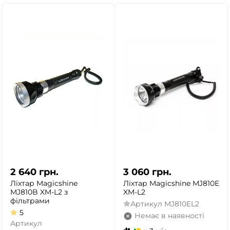
2 640
грн.
3 060
грн.
Ліхтар Magicshine
Ліхтар Magicshine MJ810E
MJ810B XM-L2 з
XM-L2
фільтрами
Артикул
MJ810EL2
5
Немає в наявності
Артикул