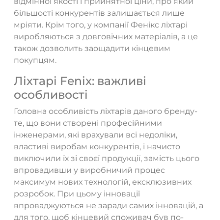
відмінної якості і прийнятної ціни, про який
більшості конкурентів залишається лише
мріяти. Крім того, у компанії Фенікс ліхтарі
виробляються з довговічних матеріалів, а це
також дозволить заощадити кінцевим
покупцям.
Ліхтарі Fenix: важливі
особливості
Головна особливість ліхтарів даного бренду-
те, що вони створені професійними
інженерами, які врахували всі недоліки,
властиві виробам конкурентів, і начисто
виключили їх зі своєї продукції, замість цього
впровадивши у виробничий процес
максимум нових технологій, ексклюзивних
розробок. При цьому інновації
впроваджуються не заради самих інновацій, а
для того, щоб кінцевий споживач був по-