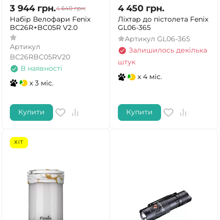
3 944
грн.
4 450
грн.
4 640
грн.
Набір Велофари Fenix
Ліхтар до пістолета Fenix
BC26R+BC05R V2.0
GL06-365
Артикул
GL06-365
Артикул
Залишилось декілька
BC26RBC05RV20
штук
В наявності
x 4 міс.
x 3 міс.
Купити
Купити
ХІТ