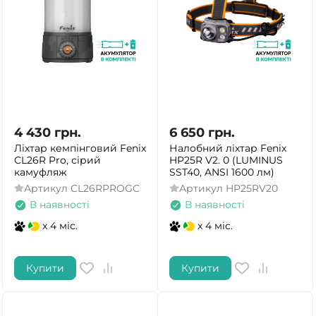
4 430
грн.
6 650
грн.
Ліхтар кемпінговий Fenix
Налобний ліхтар Fenix
CL26R Pro, сірий
HP25R V2. 0 (LUMINUS
камуфляж
SST40, ANSI 1600 лм)
Артикул
CL26RPROGC
Артикул
HP25RV20
В наявності
В наявності
x 4 міс.
x 4 міс.
Купити
Купити