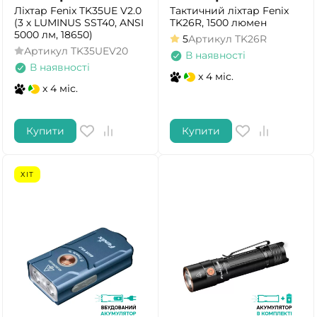
Ліхтар Fenix TK35UE V2.0
Тактичний ліхтар Fenix
(3 х LUMINUS SST40, ANSI
TK26R, 1500 люмен
5000 лм, 18650)
5
Артикул
TK26R
Артикул
TK35UEV20
В наявності
В наявності
x 4 міс.
x 4 міс.
Купити
Купити
ХІТ