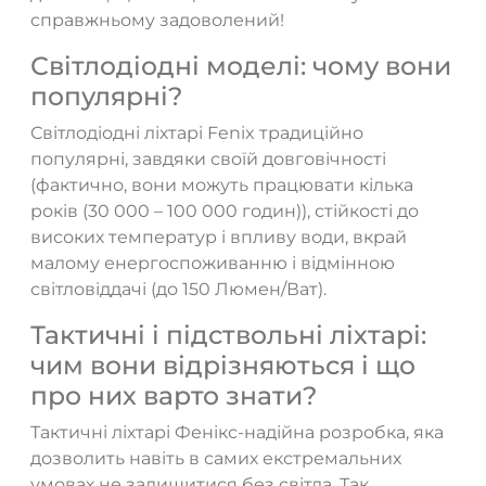
справжньому задоволений!
Світлодіодні моделі: чому вони
популярні?
Світлодіодні ліхтарі Fenix традиційно
популярні, завдяки своїй довговічності
(фактично, вони можуть працювати кілька
років (30 000 – 100 000 годин)), стійкості до
високих температур і впливу води, вкрай
малому енергоспоживанню і відмінною
світловіддачі (до 150 Люмен/Ват).
Тактичні і підствольні ліхтарі:
чим вони відрізняються і що
про них варто знати?
Тактичні ліхтарі Фенікс-надійна розробка, яка
дозволить навіть в самих екстремальних
умовах не залишитися без світла. Так,