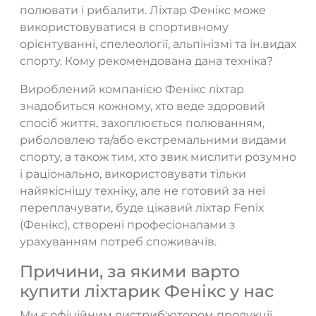
полювати і рибалити. Ліхтар Фенікс може
використовуватися в спортивному
орієнтуванні, спелеології, альпінізмі та ін.видах
спорту. Кому рекомендована дана техніка?
Вироблений компанією Фенікс ліхтар
знадобиться кожному, хто веде здоровий
спосіб життя, захоплюється полюванням,
риболовлею та/або екстремальними видами
спорту, а також тим, хто звик мислити розумно
і раціонально, використовувати тільки
найякіснішу техніку, але не готовий за неї
переплачувати, буде цікавий ліхтар Fenix
(Фенікс), створені професіоналами з
урахуванням потреб споживачів.
Причини, за якими варто
купити ліхтарик Фенікс у нас
Ми є офіційним дистриб'ютором продукції