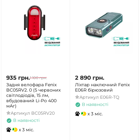
935
грн.
2 890
грн.
1 100
грн.
Задня велофара Fenix
Ліхтар наключний Fenix
BC05RV2. 0 (5 червоних
E06R бірюзовий
світлодіодів, 15 лм,
Артикул
E06R-TQ
вбудований Li-Po 400
В наявності
мАг)
Артикул
BC05RV20
x 3 міс.
В наявності
x 3 міс.