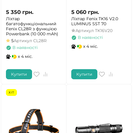
5 350
грн.
5 060
грн.
Ліхтар
Ліхтар Fenix TK16 V2.0
багатофункціональний
LUMINUS SST 70
Fenix CL28R з функцією
Артикул
TK16V20
Powerbank (10 000 mAh)
В наявності
5
Артикул
CL28R
x 4 міс.
В наявності
x 4 міс.
Купити
Купити
ХІТ