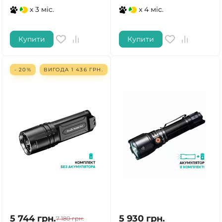
x 3 міс.
x 4 міс.
Купити
Купити
- 20%
ВИГОДА
1 436
ГРН.
5 744
грн.
5 930
грн.
7 180
грн.