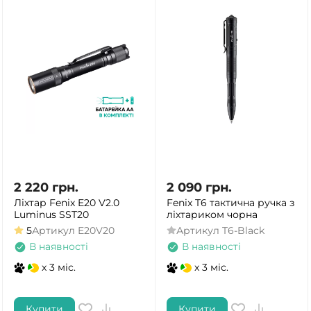
2 220
грн.
2 090
грн.
Ліхтар Fenix E20 V2.0
Fenix T6 тактична ручка з
Luminus SST20
ліхтариком чорна
5
Артикул
E20V20
Артикул
T6-Black
В наявності
В наявності
x 3 міс.
x 3 міс.
Купити
Купити