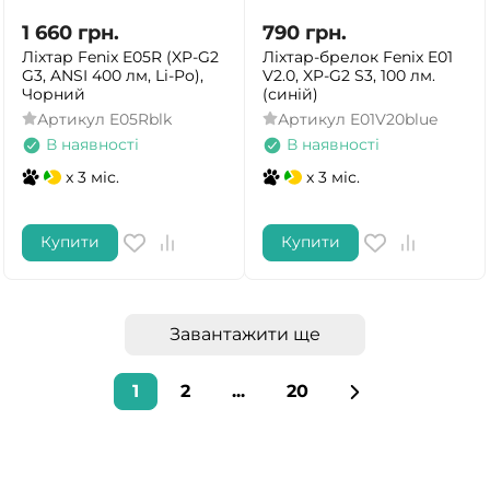
1 660
грн.
790
грн.
Ліхтар Fenix E05R (XP-G2
Ліхтар-брелок Fenix E01
G3, ANSI 400 лм, Li-Po),
V2.0, XP-G2 S3, 100 лм.
Чорний
(синій)
Артикул
E05Rblk
Артикул
E01V20blue
В наявності
В наявності
x 3 міс.
x 3 міс.
Купити
Купити
Завантажити ще
1
2
...
20