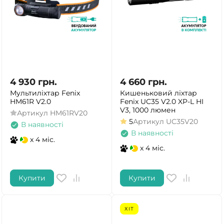
4 930
грн.
4 660
грн.
Мультиліхтар Fenix
Кишеньковий ліхтар
HM61R V2.0
Fenix UC35 V2.0 XP-L HI
V3, 1000 люмен
Артикул
HM61RV20
5
Артикул
UC35V20
В наявності
В наявності
x 4 міс.
x 4 міс.
Купити
Купити
ХІТ