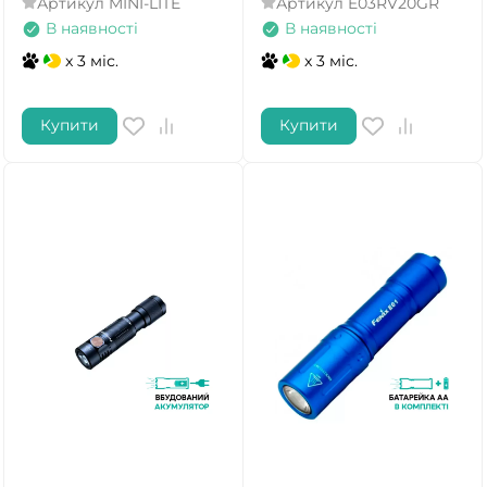
Артикул
MINI-LITE
Артикул
E03RV20GR
В наявності
В наявності
x 3 міс.
x 3 міс.
Купити
Купити