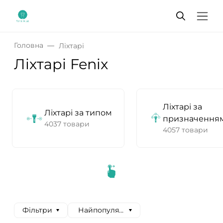
Головна
Ліхтарі
Ліхтарі Fenix
Ліхтарі за
Ліхтарі за типом
призначення
4037 товари
4057 товари
Фільтри
Найпопулярніші спочатку