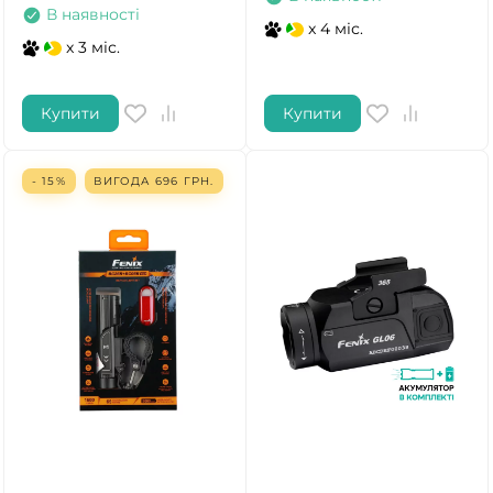
В наявності
x 4 міс.
x 3 міс.
Купити
Купити
- 15%
ВИГОДА
696
ГРН.
ТАК
НІ