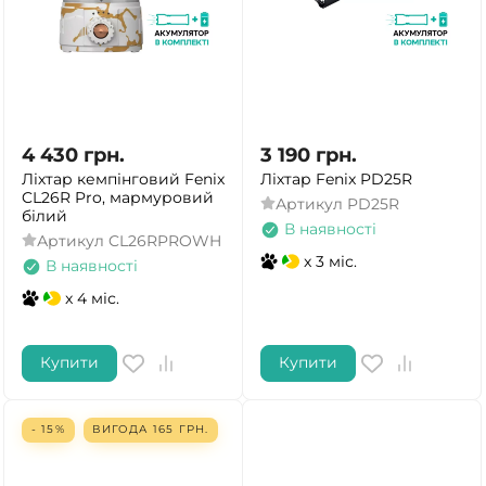
4 430
грн.
3 190
грн.
Ліхтар кемпінговий Fenix
Ліхтар Fenix PD25R
CL26R Pro, мармуровий
Артикул
PD25R
білий
В наявності
Артикул
CL26RPROWH
x 3 міс.
В наявності
x 4 міс.
Купити
Купити
- 15%
ВИГОДА
165
ГРН.