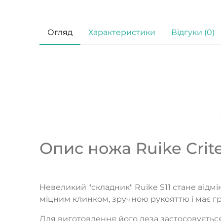
Огляд
Характеристики
Відгуки (0)
Опис ножа Ruike Criter
Невеликий "складник" Ruike S11 стане від
міцним клинком, зручною рукояттю і має гр
Для виготовлення його леза застосовуєтьс