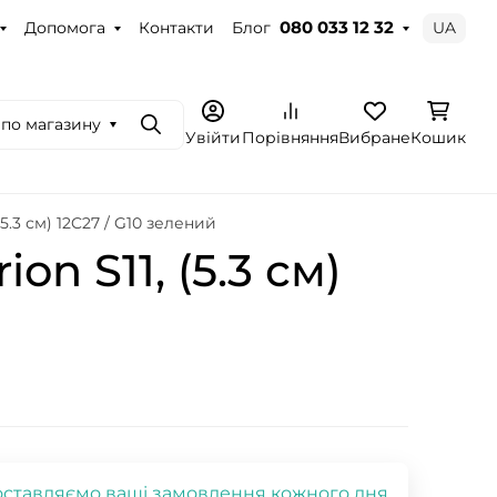
Допомога
Контакти
Блог
UA
080 033 12 32
по магазину
Пошук
Увійти
Порівняння
Вибране
Кошик
5.3 см) 12C27 / G10 зелений
n S11, (5.3 см)
ставляємо ваші замовлення кожного дня