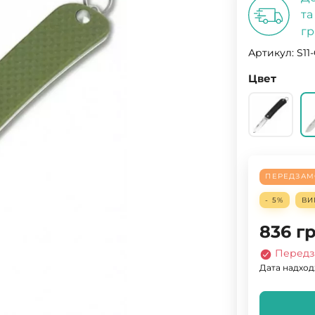
та
гр
Артикул:
S11
Цвет
ПЕРЕДЗАМ
- 5%
ВИ
836
гр
Передз
Дата надход