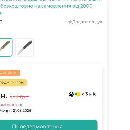
 безкоштовно на замовлення від 2000
н
-G
Додати відгук
ОВЛЕННЯ
ГОДА
44 ГРН.
x 3 міс.
н.
880
грн.
амовлення
ження: 21.08.2026
Передзамовлення