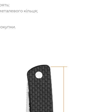
оять;
металевого кільця;
покупки.