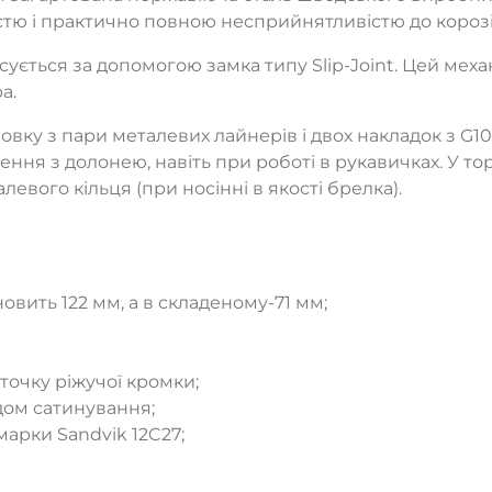
істю і практично повною несприйнятливістю до корозі
сується за допомогою замка типу Slip-Joint. Цей меха
а.
овку з пари металевих лайнерів і двох накладок з G1
ння з долонею, навіть при роботі в рукавичках. У то
евого кільця (при носінні в якості брелка).
овить 122 мм, а в складеному-71 мм;
точку ріжучої кромки;
дом сатинування;
арки Sandvik 12C27;