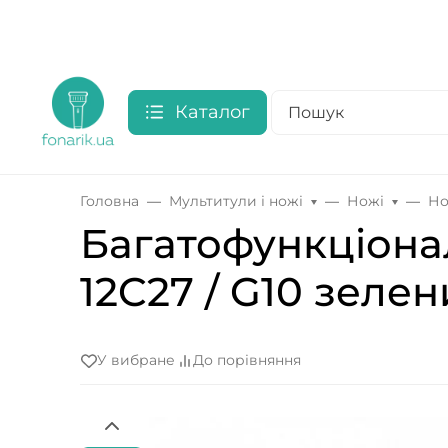
Каталог
Головна
Мультитули і ножі
Ножі
Но
Багатофункціональ
12C27 / G10 зеле
У вибране
До порівняння