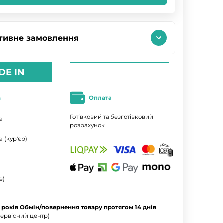
тивне замовлення
DE IN
а
Оплата
Готівковий та безготівковий
а
розрахунок
 (кур'єр)
в)
5 років Обмін/повернення товару протягом 14 днів
ервісний центр)