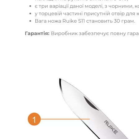
є три варіації даної моделі, з чорними
у торцевій частині присутній отвір для
Вага ножа Ruike S11 становить 30 грам.
Гарантія:
Виробник забезпечує повну гарант