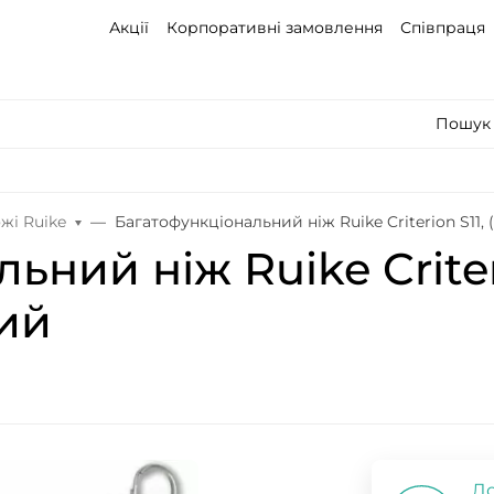
Акції
Корпоративні замовлення
Співпраця
Пошук 
жі Ruike
Багатофункціональний ніж Ruike Criterion S11, (
ний ніж Ruike Criterio
ний
До