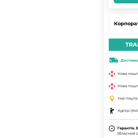
Корпора
TRA
Доставк
Нова пошт
Нова пошта
Укр пошта
Кур'єр (Киї
Гарантія. 
(Власний с