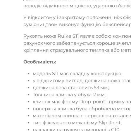
володіє відмінною міцністю, ударною в'язк
У відкритому і закритому положенні ніж фік
сумісництвом виконує функцію бекспейсер
Рукоять ножа Ruike S11 являє собою компон
рахунок чого забезпечується хороше зчепле
кріплення страхувального темляка або метал
Особливість:
модель S11 має складну конструкцію;
у відкритому вигляді довжина ножа стан
довжина леза становить 53 мм;
Товщина клинка у обуха-2 мм;
клинок має форму Drop-point і пряму за
поверхня клинка була оброблена мето
матеріалом клинка є нержавіюча сталь м
тип фіксуючого механізму-Slip-Joint;
накладки на рукоять виконані з G10;