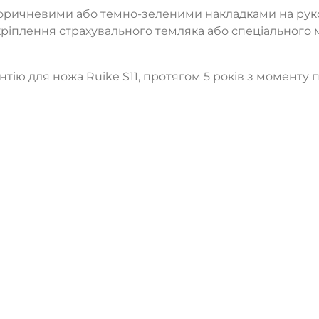
, коричневими або темно-зеленими накладками на рук
 кріплення страхувального темляка або спеціального 
ТАК
НІ
ію для ножа Ruike S11, протягом 5 років з моменту 