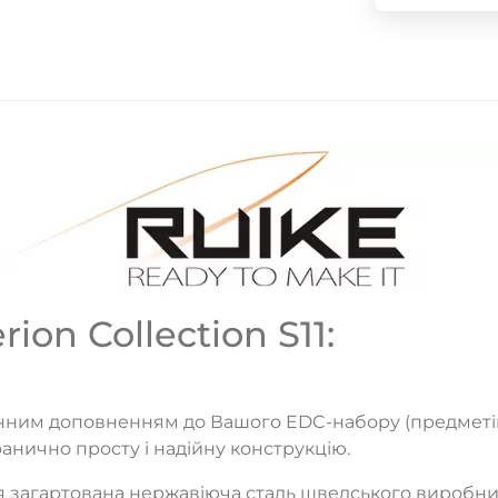
ion Collection S11:
мінним доповненням до Вашого EDC-набору (предметі
анично просту і надійну конструкцію.
я загартована нержавіюча сталь шведського виробниц